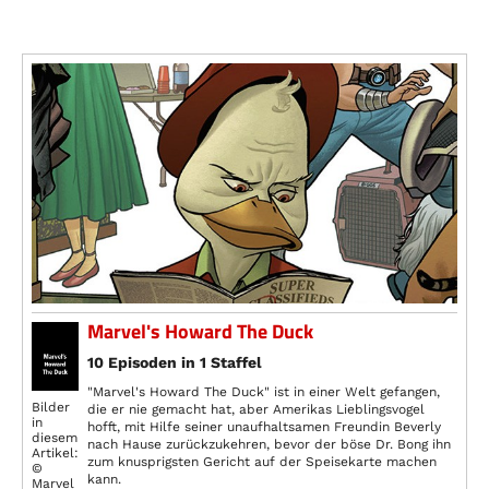
Marvel's Howard The Duck
10 Episoden in 1 Staffel
"Marvel's Howard The Duck" ist in einer Welt gefangen,
Bilder
die er nie gemacht hat, aber Amerikas Lieblingsvogel
in
hofft, mit Hilfe seiner unaufhaltsamen Freundin Beverly
diesem
nach Hause zurückzukehren, bevor der böse Dr. Bong ihn
Artikel:
zum knusprigsten Gericht auf der Speisekarte machen
©
kann.
Marvel