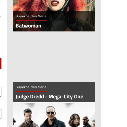
Superhelden Serie
Batwoman
Superhelden Serie
Judge Dredd - Mega-City One