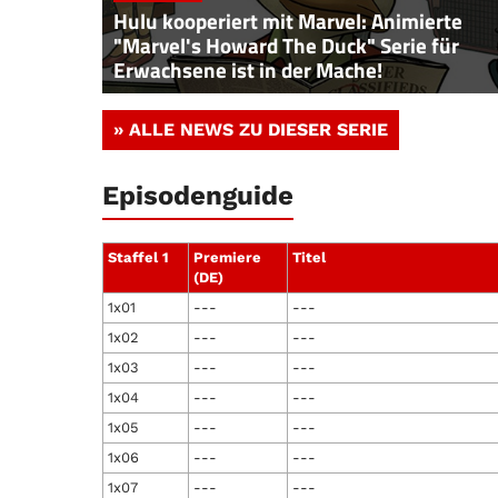
Hulu kooperiert mit Marvel: Animierte
"Marvel's Howard The Duck" Serie für
Erwachsene ist in der Mache!
» ALLE NEWS ZU DIESER SERIE
Episodenguide
Staffel 1
Premiere
Titel
(DE)
1x01
---
---
1x02
---
---
1x03
---
---
1x04
---
---
1x05
---
---
1x06
---
---
1x07
---
---