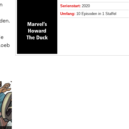
in
Serienstart:
2020
Umfang:
10 Episoden in 1 Staffel
den.
ie
Loeb