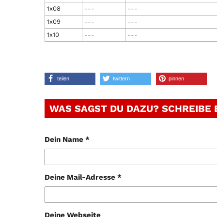
1x08
---
---
1x09
---
---
1x10
---
---
teilen
twittern
pinnen
WAS SAGST DU DAZU? SCHREIBE
Dein Name *
Deine Mail-Adresse *
Deine Webseite