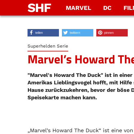
SHF
MARVEL
DC
FI
teilen
twittern
pinnen
Superhelden Serie
Marvel’s Howard Th
"Marvel's Howard The Duck" ist in einer 
Amerikas Lieblingsvogel hofft, mit Hilf
Hause zurückzukehren, bevor der böse D
Speisekarte machen kann.
„Marvel’s Howard The Duck“ ist eine von