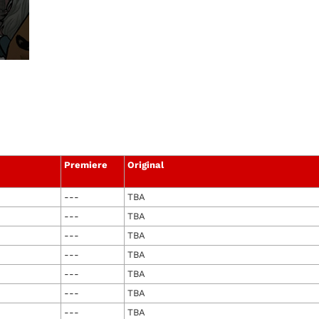
Premiere
Original
---
TBA
---
TBA
---
TBA
---
TBA
---
TBA
---
TBA
---
TBA