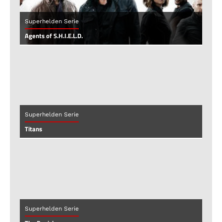
Superhelden Serie
Agents of S.H.I.E.L.D.
Superhelden Serie
Titans
Superhelden Serie