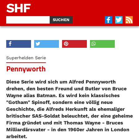
SHF
Superhelden Serie
Pennyworth
Diese Serie wird sich um Alfred Pennyworth
drehen, den besten Freund und Butler von Bruce
Wayne alias Batman. Es wird kein klassisches
"Gotham" Spinoff, sondern eine völlig neue
Geschichte, die Alfreds Herkunft als ehemaliger
britischer SAS-Soldat beleuchtet, der eine geheime
Firma gründet und mit Thomas Wayne - Bruces
Milliardärsvater - in den 1960er Jahren in London
arbeitet.