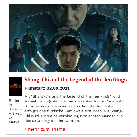
Shang-Chi and the Legend of the Ten Rings
Filmstart: 02.09.2021
Mit "Shang-Chi and the Legend of the Ten Rings" wird
Bilder
Marvel im Zuge der Vierten Phase des Marvel Cinematic
in
Universe erstmals einen asiatischen Helden in die
diesem
erfolgreiche filmische Comicwelt einführen. Mit Shang-
Artikel:
Chi wird auch eine Verbindung zum echten Mandarin in
©
das MCU eingebunden werden.
Marvel
» mehr zum Thema