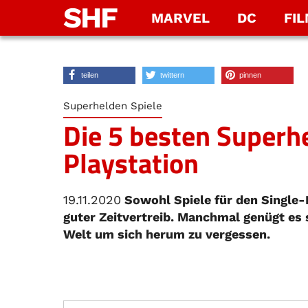
SHF
MARVEL
DC
FI
teilen
twittern
pinnen
Superhelden Spiele
Die 5 besten Superh
Playstation
19.11.2020
Sowohl Spiele für den Single-
guter Zeitvertreib. Manchmal genügt es s
Welt um sich herum zu vergessen.