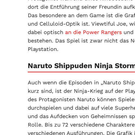
dort die Entführung seiner Freundin auf
Das besondere an dem Game ist die Graf
und Celluloid-Optik ist. Viewtiful Joe, w
dabei optisch
an die Power Rangers
und 
bestehen. Das Spiel ist zwar nicht das N
Playstation.
Naruto Shippuden Ninja Stor
Auch wenn die Episoden in „Naruto Ship
kurz sind, ist der Ninja-Krieg auf der Pl
des Protagonisten Naruto können Spieler
durchspielen und dabei auf viele Superh
und das Aufdecken von Geheimnissen spi
Rolle. Bis zu 72 verschiedene Charaktere
verschiedenen Ausführungen. Die Grafik 