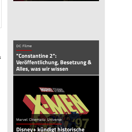
DC Filme
"Constantine 2":
s
Veröffentlichung, Besetzung &
Alles, was wir wissen
Marvel Cinematic Universe
Disney+ kündigt historische