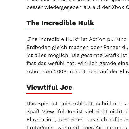
besser wiedergegeben als auf der Xbox 
The Incredible Hulk
„The Incredible Hulk“ ist Action pur un
Erdboden gleich machen oder Panzer dur
ist alles möglich. Die gesamte Grafik is
fast das Gefühl hat, wirklich gerade ei
schon von 2008, macht aber auf der Pla
Viewtiful Joe
Das Spiel ist quietschbunt, schrill und 
Spaß. Viewtiful Joe ist vielleicht nich
Playstation, aber eines, das sich auf jed
Protagonist während eines Kinobesuchs