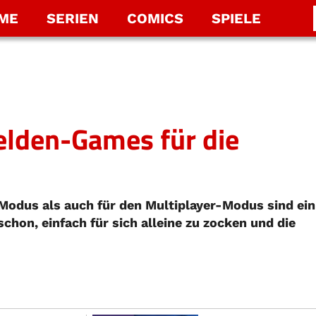
LME
SERIEN
COMICS
SPIELE
elden-Games für die
Modus als auch für den Multiplayer-Modus sind ein
chon, einfach für sich alleine zu zocken und die