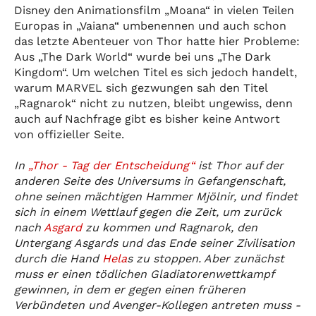
Disney den Animationsfilm „Moana“ in vielen Teilen
Europas in „Vaiana“ umbenennen und auch schon
das letzte Abenteuer von Thor hatte hier Probleme:
Aus „The Dark World“ wurde bei uns „The Dark
Kingdom“. Um welchen Titel es sich jedoch handelt,
warum MARVEL sich gezwungen sah den Titel
„Ragnarok“ nicht zu nutzen, bleibt ungewiss, denn
auch auf Nachfrage gibt es bisher keine Antwort
von offizieller Seite.
In
„Thor - Tag der Entscheidung“
ist Thor auf der
anderen Seite des Universums in Gefangenschaft,
ohne seinen mächtigen Hammer Mjölnir, und findet
sich in einem Wettlauf gegen die Zeit, um zurück
nach
Asgard
zu kommen und Ragnarok, den
Untergang Asgards und das Ende seiner Zivilisation
durch die Hand
Hela
s zu stoppen. Aber zunächst
muss er einen tödlichen Gladiatorenwettkampf
gewinnen, in dem er gegen einen früheren
Verbündeten und Avenger-Kollegen antreten muss -