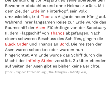
Die Zerstörung von Asgard ließ seine überlebenden
Bewohner obdachlos und ohne Heimat zurück. Mit
dem Ziel der
Erde
im Hinterkopf, sein Volk
umzusiedeln, trat
Thor
als Asgards neuer König auf.
Während ihrer langsamen Reise zur Erde wurde das
Raumschiff der
Asen
-Flüchtlinge von der Sanctuary
II, dem Flaggschiff von
Thanos
abgefangen. Nach
einem schweren Beschuss des Schiffes, gingen die
Black Order
und Thanos an
Bor
d. Die meisten der
Asen waren schon tot oder wurden nun
hingerichtet. Am Ende wurde das Schiff durch die
Macht der
Infinity Steine
zerstört. Zu Überlebenden
auf Seiten der Asen gibt es bisher keine Berichte.
[Thor - Tag der Entscheidung]
[ The Avengers - Infinity War]