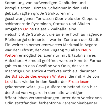
Sammlung von aufwendigen Gebäuden und
komplizierten Türmen. Scheinbar in den Fels
gebaut, ragten große Strukturen mit
geschwungenen Terrassen über viele der Klippen;
schimmernde Pyramiden, Statuen und Säulen
umgaben
Odin
s Palast - Walhalla, eine
vielschichtige Struktur, die an eine hoch aufragende
Pfeifenorgel erinnerte - war im Zentrum der Stadt.
Ein weiteres bemerkenswertes Merkmal in Asgard
war der Bifrost, der den Zugang zu allen
Neun
Welten
ermöglichte, aber nur mit Erlaubnis ihres
Aufsehers Heimdall geöffnet werden konnte. Ferner
gab es auch das Gewölbe von Odin, das viele
mächtige und antike Artefakte enthielt, darunter
die
Schatulle des ewigen Winters
, die mit Hilfe von
Loki
fast wieder in den Besitz der
Frostriesen
gekommen wäre.
Außerdem befand sich hier
[Thor]
der Saal von Asgard, in dem alle wichtigen
öffentlichen Veranstaltungen unter dem Vorsitz von
Odin stattfanden; farbenfrohe Zeremonienbanner