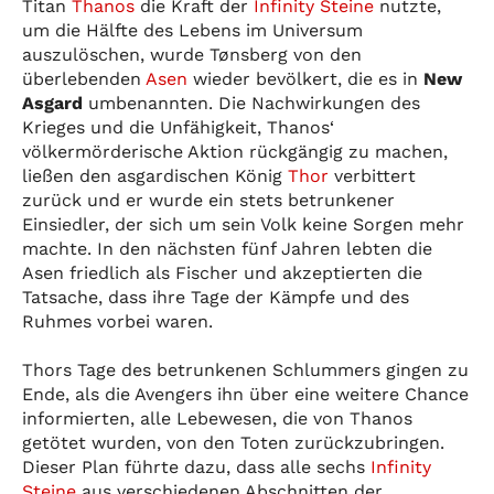
Titan
Thanos
die Kraft der
Infinity Steine
nutzte,
um die Hälfte des Lebens im Universum
auszulöschen, wurde Tønsberg von den
überlebenden
Asen
wieder bevölkert, die es in
New
Asgard
umbenannten. Die Nachwirkungen des
Krieges und die Unfähigkeit, Thanos‘
völkermörderische Aktion rückgängig zu machen,
ließen den asgardischen König
Thor
verbittert
zurück und er wurde ein stets betrunkener
Einsiedler, der sich um sein Volk keine Sorgen mehr
machte. In den nächsten fünf Jahren lebten die
Asen friedlich als Fischer und akzeptierten die
Tatsache, dass ihre Tage der Kämpfe und des
Ruhmes vorbei waren.
Thors Tage des betrunkenen Schlummers gingen zu
Ende, als die Avengers ihn über eine weitere Chance
informierten, alle Lebewesen, die von Thanos
getötet wurden, von den Toten zurückzubringen.
Dieser Plan führte dazu, dass alle sechs
Infinity
Steine
aus verschiedenen Abschnitten der