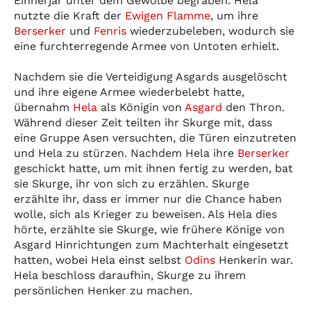
Einherjar unter dem Gewölbe begraben. Hela
nutzte die Kraft der
Ewigen Flamme
, um ihre
Berserker
und
Fenris
wiederzubeleben, wodurch sie
eine furchterregende Armee von Untoten erhielt.
Nachdem sie die Verteidigung Asgards ausgelöscht
und ihre eigene Armee wiederbelebt hatte,
übernahm
Hela
als Königin von
Asgard
den Thron.
Während dieser Zeit teilten ihr Skurge mit, dass
eine Gruppe Asen versuchten, die Türen einzutreten
und Hela zu stürzen. Nachdem Hela ihre
Berserker
geschickt hatte, um mit ihnen fertig zu werden, bat
sie Skurge, ihr von sich zu erzählen. Skurge
erzählte ihr, dass er immer nur die Chance haben
wolle, sich als Krieger zu beweisen. Als Hela dies
hörte, erzählte sie Skurge, wie frühere Könige von
Asgard Hinrichtungen zum Machterhalt eingesetzt
hatten, wobei Hela einst selbst
Odins
Henkerin war.
Hela beschloss daraufhin, Skurge zu ihrem
persönlichen Henker zu machen.