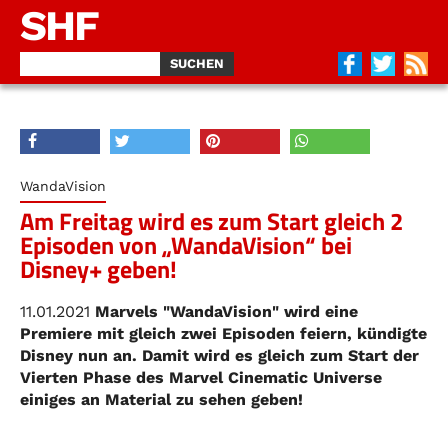
SHF
WandaVision
Am Freitag wird es zum Start gleich 2
Episoden von „WandaVision“ bei
Disney+ geben!
11.01.2021
Marvels "WandaVision" wird eine
Premiere mit gleich zwei Episoden feiern, kündigte
Disney nun an. Damit wird es gleich zum Start der
Vierten Phase des Marvel Cinematic Universe
einiges an Material zu sehen geben!