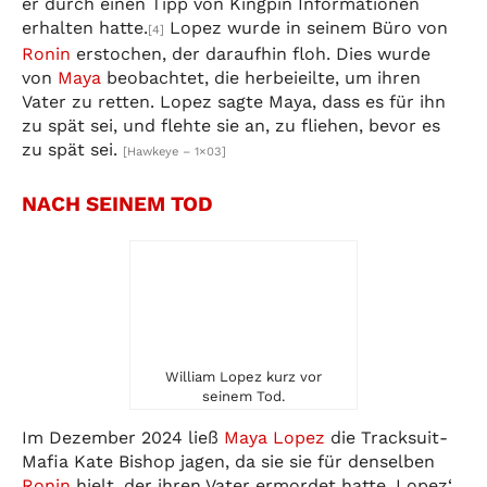
er durch einen Tipp von Kingpin Informationen
erhalten hatte.
Lopez wurde in seinem Büro von
[4]
Ronin
erstochen, der daraufhin floh. Dies wurde
von
Maya
beobachtet, die herbeieilte, um ihren
Vater zu retten. Lopez sagte Maya, dass es für ihn
zu spät sei, und flehte sie an, zu fliehen, bevor es
zu spät sei.
[Hawkeye – 1×03]
NACH SEINEM TOD
William Lopez kurz vor
seinem Tod.
Im Dezember 2024 ließ
Maya Lopez
die Tracksuit-
Mafia Kate Bishop jagen, da sie sie für denselben
Ronin
hielt, der ihren Vater ermordet hatte. Lopez‘