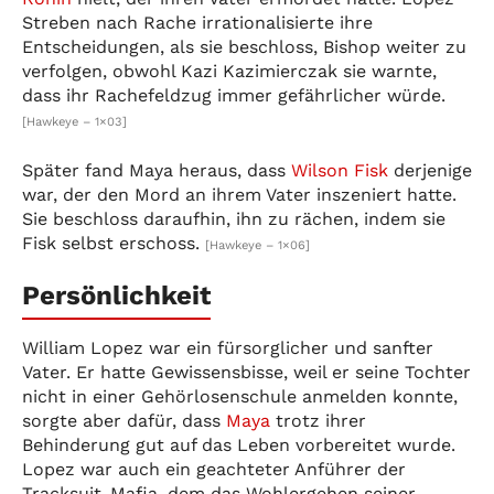
Streben nach Rache irrationalisierte ihre
Entscheidungen, als sie beschloss, Bishop weiter zu
verfolgen, obwohl Kazi Kazimierczak sie warnte,
dass ihr Rachefeldzug immer gefährlicher würde.
[Hawkeye – 1×03]
Später fand Maya heraus, dass
Wilson Fisk
derjenige
war, der den Mord an ihrem Vater inszeniert hatte.
Sie beschloss daraufhin, ihn zu rächen, indem sie
Fisk selbst erschoss.
[Hawkeye – 1×06]
Persönlichkeit
William Lopez war ein fürsorglicher und sanfter
Vater. Er hatte Gewissensbisse, weil er seine Tochter
nicht in einer Gehörlosenschule anmelden konnte,
sorgte aber dafür, dass
Maya
trotz ihrer
Behinderung gut auf das Leben vorbereitet wurde.
Lopez war auch ein geachteter Anführer der
Tracksuit-Mafia, dem das Wohlergehen seiner