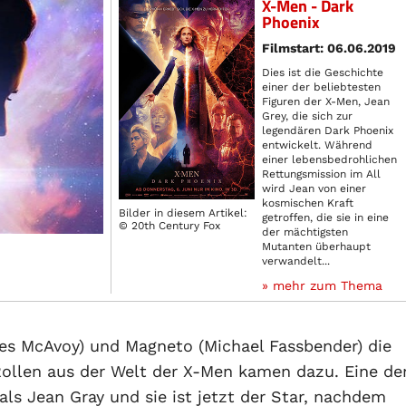
X-Men - Dark
Phoenix
Filmstart: 06.06.2019
Dies ist die Geschichte
einer der beliebtesten
Figuren der X-Men, Jean
Grey, die sich zur
legendären Dark Phoenix
entwickelt. Während
einer lebensbedrohlichen
Rettungsmission im All
wird Jean von einer
kosmischen Kraft
Bilder in diesem Artikel:
getroffen, die sie in eine
© 20th Century Fox
der mächtigsten
Mutanten überhaupt
verwandelt...
» mehr zum Thema
mes McAvoy) und Magneto (Michael Fassbender) die
Rollen aus der Welt der X-Men kamen dazu. Eine de
ls Jean Gray und sie ist jetzt der Star, nachdem