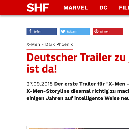
SHF
MARVEL
DC
FI
teilen
twittern
pinnen
X-Men - Dark Phoenix
Deutscher Trailer z
ist da!
27.09.2018
Der erste Trailer für "X-Men 
X-Men-Storyline diesmal richtig zu mac
einigen Jahren auf intelligente Weise neu