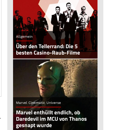
Allgemein
Über den Tellerrand: Die 5
besten Casino-Raub-Filme
Marvel Cinematic Universe
Marvel enthüllt endlich, ob
Daredevil im MCU von Thanos
r
gesnapt wurde