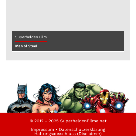
Superhelden Film
Man of Steel
© 2012 - 2025 SuperheldenFilme.net
Impressum
•
Datenschutzerklärung
Haftungsausschluss (Disclaimer)