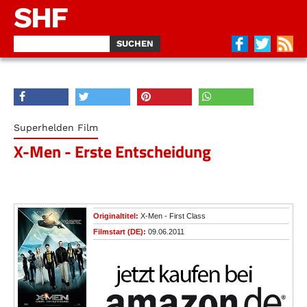
SHF
Superhelden Film
X-Men - Erste Entscheidung
Originaltitel:
X-Men - First Class
Filmstart (DE):
09.06.2011