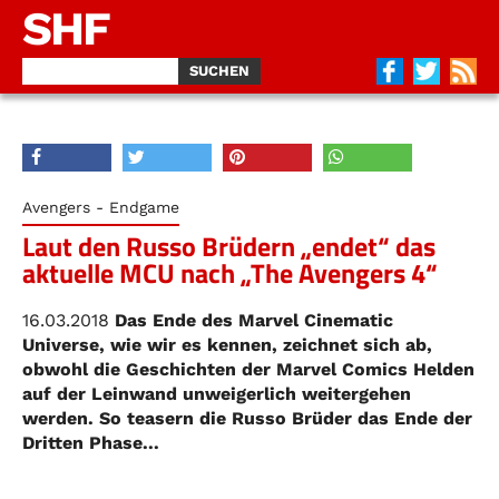
SHF
Avengers - Endgame
Laut den Russo Brüdern „endet“ das
aktuelle MCU nach „The Avengers 4“
16.03.2018
Das Ende des Marvel Cinematic
Universe, wie wir es kennen, zeichnet sich ab,
obwohl die Geschichten der Marvel Comics Helden
auf der Leinwand unweigerlich weitergehen
werden. So teasern die Russo Brüder das Ende der
Dritten Phase...