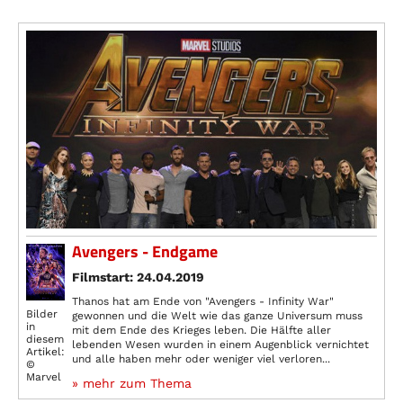
Avengers - Endgame
Filmstart: 24.04.2019
Thanos hat am Ende von "Avengers - Infinity War"
Bilder
gewonnen und die Welt wie das ganze Universum muss
in
mit dem Ende des Krieges leben. Die Hälfte aller
diesem
lebenden Wesen wurden in einem Augenblick vernichtet
Artikel:
und alle haben mehr oder weniger viel verloren...
©
Marvel
» mehr zum Thema