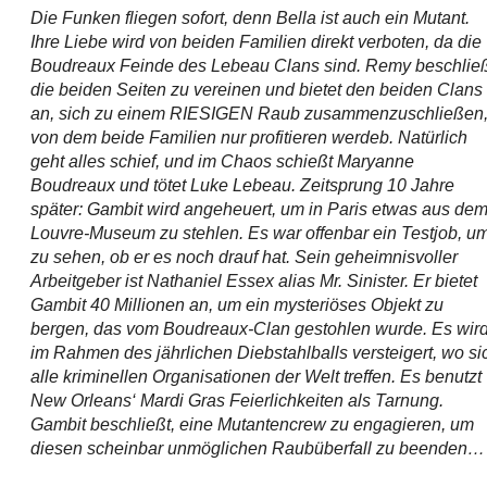
Die Funken fliegen sofort, denn Bella ist auch ein Mutant.
Ihre Liebe wird von beiden Familien direkt verboten, da die
Boudreaux Feinde des Lebeau Clans sind. Remy beschließ
die beiden Seiten zu vereinen und bietet den beiden Clans
an, sich zu einem RIESIGEN Raub zusammenzuschließen
von dem beide Familien nur profitieren werdeb. Natürlich
geht alles schief, und im Chaos schießt Maryanne
Boudreaux und tötet Luke Lebeau. Zeitsprung 10 Jahre
später: Gambit wird angeheuert, um in Paris etwas aus de
Louvre-Museum zu stehlen. Es war offenbar ein Testjob, u
zu sehen, ob er es noch drauf hat. Sein geheimnisvoller
Arbeitgeber ist Nathaniel Essex alias Mr. Sinister. Er bietet
Gambit 40 Millionen an, um ein mysteriöses Objekt zu
bergen, das vom Boudreaux-Clan gestohlen wurde. Es wir
im Rahmen des jährlichen Diebstahlballs versteigert, wo si
alle kriminellen Organisationen der Welt treffen. Es benutzt
New Orleans‘ Mardi Gras Feierlichkeiten als Tarnung.
Gambit beschließt, eine Mutantencrew zu engagieren, um
diesen scheinbar unmöglichen Raubüberfall zu beenden…