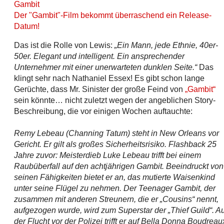
Gambit
Der "Gambit"-Film bekommt überraschend ein Release-
Datum!
Das ist die Rolle von Lewis:
„Ein Mann, jede Ethnie, 40er-
50er. Elegant und intelligent. Ein ansprechender
Unternehmer mit einer unerwarteten dunklen Seite.“
Das
klingt sehr nach Nathaniel Essex! Es gibt schon lange
Gerüchte, dass Mr. Sinister der große Feind von
„Gambit“
sein könnte… nicht zuletzt wegen der angeblichen Story-
Beschreibung, die vor einigen Wochen auftauchte:
Remy Lebeau (Channing Tatum) steht in New Orleans vor
Gericht. Er gilt als großes Sicherheitsrisiko. Flashback 25
Jahre zuvor: Meisterdieb Luke Lebeau trifft bei einem
Raubüberfall auf den achtjährigen Gambit. Beeindruckt von
seinen Fähigkeiten bietet er an, das mutierte Waisenkind
unter seine Flügel zu nehmen. Der Teenager Gambit, der
zusammen mit anderen Streunern, die er „Cousins“ nennt,
aufgezogen wurde, wird zum Superstar der „Thief Guild“. Au
der Flucht vor der Polizei trifft er auf Bella Donna Boudreau