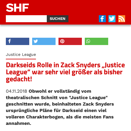
SHF
Justice League
Darkseids Rolle in Zack Snyders „Justice
League“ war sehr viel größer als bisher
gedacht!
04.11.2018
Obwohl er vollständig vom
theatralischen Schnitt von "Justice League"
geschnitten wurde, beinhalteten Zack Snyders
ursprüngliche Pläne für Darkseid einen viel
volleren Charakterbogen, als die meisten Fans
annahmen.