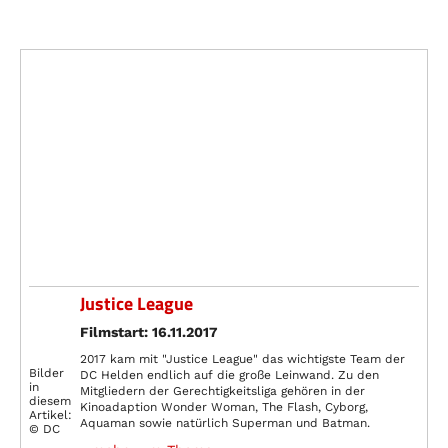
Justice League
Filmstart: 16.11.2017
2017 kam mit "Justice League" das wichtigste Team der
Bilder
DC Helden endlich auf die große Leinwand. Zu den
in
Mitgliedern der Gerechtigkeitsliga gehören in der
diesem
Kinoadaption Wonder Woman, The Flash, Cyborg,
Artikel:
Aquaman sowie natürlich Superman und Batman.
© DC