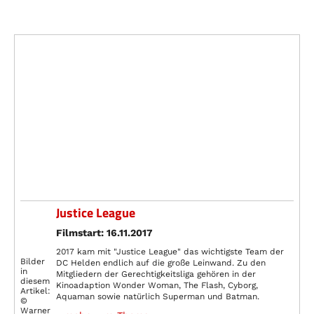
Justice League
Filmstart: 16.11.2017
2017 kam mit "Justice League" das wichtigste Team der
Bilder
DC Helden endlich auf die große Leinwand. Zu den
in
Mitgliedern der Gerechtigkeitsliga gehören in der
diesem
Kinoadaption Wonder Woman, The Flash, Cyborg,
Artikel:
Aquaman sowie natürlich Superman und Batman.
©
Warner