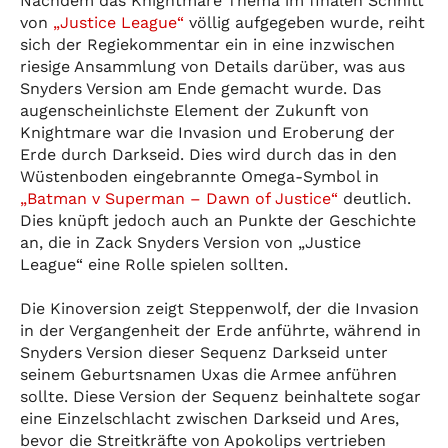
Nachdem das Knightmare Thema im finalen Schnitt
von
„Justice League“
völlig aufgegeben wurde, reiht
sich der Regiekommentar ein in eine inzwischen
riesige Ansammlung von Details darüber, was aus
Snyders Version am Ende gemacht wurde. Das
augenscheinlichste Element der Zukunft von
Knightmare war die Invasion und Eroberung der
Erde durch Darkseid. Dies wird durch das in den
Wüstenboden eingebrannte Omega-Symbol in
„Batman v Superman – Dawn of Justice“
deutlich.
Dies knüpft jedoch auch an Punkte der Geschichte
an, die in Zack Snyders Version von „Justice
League“ eine Rolle spielen sollten.
Die Kinoversion zeigt Steppenwolf, der die Invasion
in der Vergangenheit der Erde anführte, während in
Snyders Version dieser Sequenz Darkseid unter
seinem Geburtsnamen Uxas die Armee anführen
sollte. Diese Version der Sequenz beinhaltete sogar
eine Einzelschlacht zwischen Darkseid und Ares,
bevor die Streitkräfte von Apokolips vertrieben