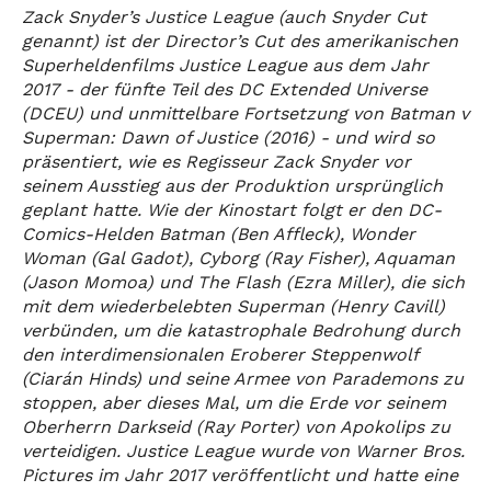
Zack Snyder’s Justice League (auch Snyder Cut
genannt) ist der Director’s Cut des amerikanischen
Superheldenfilms Justice League aus dem Jahr
2017 - der fünfte Teil des DC Extended Universe
(DCEU) und unmittelbare Fortsetzung von Batman v
Superman: Dawn of Justice (2016) - und wird so
präsentiert, wie es Regisseur Zack Snyder vor
seinem Ausstieg aus der Produktion ursprünglich
geplant hatte. Wie der Kinostart folgt er den DC-
Comics-Helden Batman (Ben Affleck), Wonder
Woman (Gal Gadot), Cyborg (Ray Fisher), Aquaman
(Jason Momoa) und The Flash (Ezra Miller), die sich
mit dem wiederbelebten Superman (Henry Cavill)
verbünden, um die katastrophale Bedrohung durch
den interdimensionalen Eroberer Steppenwolf
(Ciarán Hinds) und seine Armee von Parademons zu
stoppen, aber dieses Mal, um die Erde vor seinem
Oberherrn Darkseid (Ray Porter) von Apokolips zu
verteidigen. Justice League wurde von Warner Bros.
Pictures im Jahr 2017 veröffentlicht und hatte eine