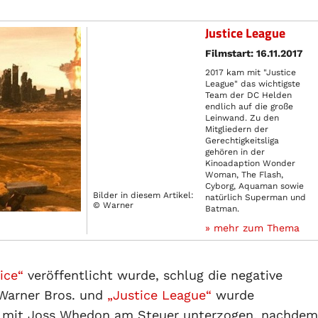
Justice League
Filmstart: 16.11.2017
2017 kam mit "Justice
League" das wichtigste
Team der DC Helden
endlich auf die große
Leinwand. Zu den
Mitgliedern der
Gerechtigkeitsliga
gehören in der
Kinoadaption Wonder
Woman, The Flash,
Cyborg, Aquaman sowie
Bilder in diesem Artikel:
natürlich Superman und
© Warner
Batman.
» mehr zum Thema
ice“
veröffentlicht wurde, schlug die negative
 Warner Bros. und
„Justice League“
wurde
s mit Joss Whedon am Steuer unterzogen, nachdem