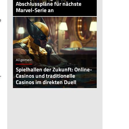
Abschlusspläne für nächste
Marvel-Serie an
e
Allgemein
Spielhallen der Zukunft: Online-
Casinos und traditionelle
r
Casinos im direkten Duell