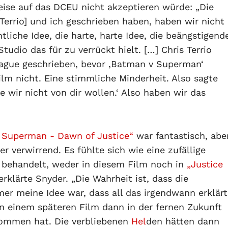
eise auf das DCEU nicht akzeptieren würde: „Die
[Terrio] und ich geschrieben haben, haben wir nicht
ntliche Idee, die harte, harte Idee, die beängstigend
Studio das für zu verrückt hielt. […] Chris Terrio
eague geschrieben, bevor ‚Batman v Superman‘
m nicht. Eine stimmliche Minderheit. Also sagte
e wir nicht von dir wollen.‘ Also haben wir das
 Superman - Dawn of Justice“
war fantastisch, abe
r verwirrend. Es fühlte sich wie eine zufällige
 behandelt, weder in diesem Film noch in
„Justice
 erklärte Snyder. „Die Wahrheit ist, dass die
r meine Idee war, dass all das irgendwann erklärt
n einem späteren Film dann in der fernen Zukunft
mmen hat. Die verbliebenen
Hel
den hätten dann