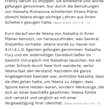
Frenzy Serum zu stoppen. Sie scheiterte und wurde
gefangen genommen. Nur durch die Bemühungen
von Natasha Romanova scheiterten Khans Pläne,
obwohl Yelena einige wichtige Lehren aus ihrem
Scheitern gezogen hatte.
[Black Widow (Vol 1) #1 - 3]
Kurz darauf wurde Yelena von Natasha in ihren
Plänen benutzt, um herauszufinden, was General
Stalyenko vorhatte. Jelena wurde zu Hause von
S.H.I.E.L.D. Agenten gefangen genommen. Natasha,
Fury und ein widerwilliger Daredevil ließen ihr
Gesicht chirurgisch mit Natashas tauschen. Als sie
unter Schock durch New York wanderte, verlor
Yelena fast den Verstand. Nachdem die ganze
Angelegenheit beendet war, enthüllte Natasha, dass
sie dies getan hatte, um Yelena zu zeigen, dass
Spione keine Helden waren, sondern Werkzeuge, die
sich an böse Geschäfte gewöhnen. Yelena fühlte
sich verletzt und verglich es mit einer
Vergewaltigung ihrer Identität.
[Black Widow (Vol 1) #1 - 3]