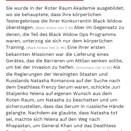
Sie wurde in der Roter Raum Akademie ausgebildet,
wo sie behauptete, dass ihre körperlichen
Testergebnisse die ihrer Konkurrentin Black Widow
überstiegen.
Aber im Gegensatz zu
[Black Widow (Vol 1) #1]
denen, die Teil des Black Widow Ops Programms
waren, unterzog sie sich nur dem körperlichen
Training.
Eine ihrer ersten
[Black Widow (Vol 3) #5]
bekannten Missionen war die Lieferung eines
Gerätes, das die Barrieren um Attilan senken sollte,
um bei der Invasion zu helfen.
Als
[Imhumans (Vol 2) #5]
die Regierungen der Vereinigten Staaten und
Russlands Natasha Romanova auf der Suche nach
dem Deathless Frenzy Serum waren, schickte Juri
Stalyenko Yelena auf eigenen Wunsch aus dem
Roten Raum, um Natasha zu beschatten und um
sicherzustellen, dass das Serum in russische Hände
gelangte. Nachdem sie glaubte, dass Natasha tot
sei, machte sich Yelena auf den Weg nach
Rhapastan, um General Khan und das Deathless