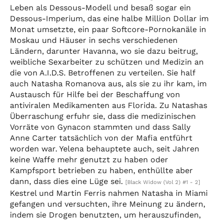
Leben als Dessous-Modell und besaß sogar ein
Dessous-Imperium, das eine halbe Million Dollar im
Monat umsetzte, ein paar Softcore-Pornokanäle in
Moskau und Häuser in sechs verschiedenen
Ländern, darunter Havanna, wo sie dazu beitrug,
weibliche Sexarbeiter zu schützen und Medizin an
die von A.I.D.S. Betroffenen zu verteilen. Sie half
auch Natasha Romanova aus, als sie zu ihr kam, im
Austausch für Hilfe bei der Beschaffung von
antiviralen Medikamenten aus Florida. Zu Natashas
Überraschung erfuhr sie, dass die medizinischen
Vorräte von Gynacon stammten und dass Sally
Anne Carter tatsächlich von der Mafia entführt
worden war. Yelena behauptete auch, seit Jahren
keine Waffe mehr genutzt zu haben oder
Kampfsport betrieben zu haben, enthüllte aber
dann, dass dies eine Lüge sei.
[Black Widow (Vol 2) #1 - 2]
Kestrel und Martin Ferris nahmen Natasha in Miami
gefangen und versuchten, ihre Meinung zu ändern,
indem sie Drogen benutzten, um herauszufinden,