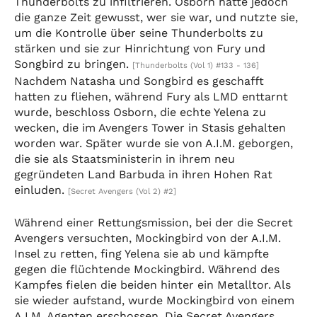
Thunderbolts zu infiltrieren. Osborn hatte jedoch
die ganze Zeit gewusst, wer sie war, und nutzte sie,
um die Kontrolle über seine Thunderbolts zu
stärken und sie zur Hinrichtung von Fury und
Songbird zu bringen.
[Thunderbolts (Vol 1) #133 - 136]
Nachdem Natasha und Songbird es geschafft
hatten zu fliehen, während Fury als LMD enttarnt
wurde, beschloss Osborn, die echte Yelena zu
wecken, die im Avengers Tower in Stasis gehalten
worden war. Später wurde sie von A.I.M. geborgen,
die sie als Staatsministerin in ihrem neu
gegründeten Land Barbuda in ihren Hohen Rat
einluden.
[Secret Avengers (Vol 2) #2]
Während einer Rettungsmission, bei der die Secret
Avengers versuchten, Mockingbird von der A.I.M.
Insel zu retten, fing Yelena sie ab und kämpfte
gegen die flüchtende Mockingbird. Während des
Kampfes fielen die beiden hinter ein Metalltor. Als
sie wieder aufstand, wurde Mockingbird von einem
A.I.M. Agenten erschossen. Die Secret Avengers