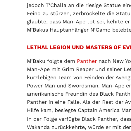
jedoch T’Challa an die riesige Statue ein
Feind zu stürzen, zerbröckelte die Stat
glaubte, dass Man-Ape tot sei, kehrte e
M’Bakus Hauptanhänger N’Gamo belebte 
LETHAL LEGION UND MASTERS OF EV
M’Baku folgte dem
Panther
nach New Yor
Man-Ape mit Grim Reaper und seiner Let
kurzlebigen Team von Feinden der Avenge
Power Man und Swordsman. Man-Ape ent
amerikanische Freundin des Black Panth
Panther in eine Falle. Als der Rest der 
Hilfe kam, besiegte Captain America Ma
In der Folge verfügte Black Panther, d
Wakanda zurückkehrte, würde er mit der