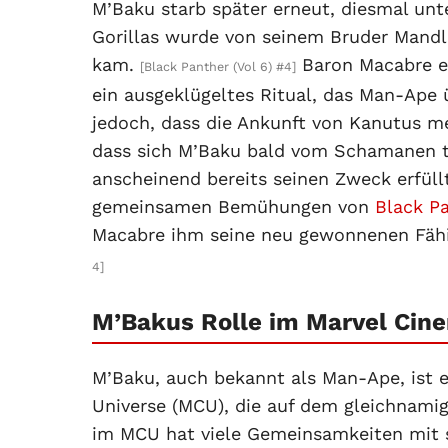
M’Baku starb später erneut, diesmal u
Gorillas wurde von seinem Bruder Mand
kam.
Baron Macabre er
[Black Panther (Vol 6) #4]
ein ausgeklügeltes Ritual, das Man-Ape 
jedoch, dass die Ankunft von Kanutus m
dass sich M’Baku bald vom Schamanen tr
anscheinend bereits seinen Zweck erfül
gemeinsamen Bemühungen von
Black P
Macabre ihm seine neu gewonnenen Fähi
4]
M’Bakus Rolle im Marvel Cine
M’Baku, auch bekannt als Man-Ape, ist e
Universe (MCU), die auf dem gleichnamig
im MCU hat viele Gemeinsamkeiten mit s