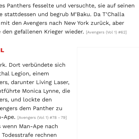
es Panthers fesselte und versuchte, sie auf seinen
ue stattdessen und begrub M’Baku. Da T’Challa
r mit den Avengers nach New York zurück, aber
den gefallenen Krieger wieder.
[Avengers (Vol 1) #62]
IL
k. Dort verbündete sich
hal Legion, einem
rs, darunter Living Laser,
führte Monica Lynne, die
ers, und lockte den
Avengers dem Panther zu
n-Ape.
[Avengers (Vol 1) #78 - 79]
ass wenn Man-Ape nach
 Todesstrafe rechnen