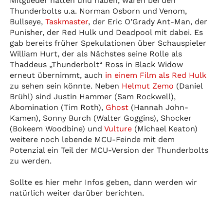
Mitglieder hatten und haben, waren bei den
Thunderbolts u.a. Norman Osborn und Venom,
Bullseye,
Taskmaster
, der Eric O’Grady Ant-Man, der
Punisher, der Red Hulk und Deadpool mit dabei. Es
gab bereits früher Spekulationen über Schauspieler
William Hurt, der als Nächstes seine Rolle als
Thaddeus „Thunderbolt“ Ross in Black Widow
erneut übernimmt, auch
in einem Film als Red Hulk
zu sehen sein könnte. Neben
Helmut Zemo
(Daniel
Brühl) sind Justin Hammer (Sam Rockwell),
Abomination (Tim Roth),
Ghost
(Hannah John-
Kamen), Sonny Burch (Walter Goggins), Shocker
(Bokeem Woodbine) und
Vulture
(Michael Keaton)
weitere noch lebende MCU-Feinde mit dem
Potenzial ein Teil der MCU-Version der Thunderbolts
zu werden.
Sollte es hier mehr Infos geben, dann werden wir
natürlich weiter darüber berichten.