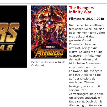
The Avengers –
Infinity War
Filmstart: 26.04.2018
Nach einer beispiellosen
filmischen Reise, die sich
über nunmehr zehn Jahre
erstreckt und das
gesamte Marvel
Cinematic Universe
umfasst, bringen die
Marvel Studios mit "The
Avengers - Infinity War"
den ultimativen und
Bilder in diesem Artikel:
tödlichsten Showdown
© Marvel
aller Zeiten auf die
Leinwand. Die Avengers
und ihre Alliierten sind
auf der Mission, den
mächtigen Thanos zu
besiegen, bevor er mit
seinem irren
Zerstörungsfeldzug dem
Universum endgültig ein
Ende setzt. Doch damit
dies gelingt, müssen sie