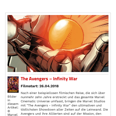
The Avengers – Infinity War
Filmstart: 26.04.2018
Nach einer beispiellosen filmischen Reise, die sich über
Bilder
nunmehr zehn Jahre erstreckt und das gesamte Marvel
in
Cinematic Universe umfasst, bringen die Marvel Studios
diesem
mit "The Avengers - Infinity War" den ultimativen und
Artikel:
tödlichsten Showdown aller Zeiten auf die Leinwand. Die
©
Avengers und ihre Alliierten sind auf der Mission, den
Marvel