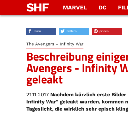
SHF
MARVEL
DC
FI
teilen
twittern
pinnen
The Avengers – Infinity War
Beschreibung einige
Avengers - Infinity W
geleakt
21.11.2017
Nachdem kürzlich erste Bilder
Infinity War" geleakt wurden, kommen 
Tageslicht, die wirklich sehr episch klin