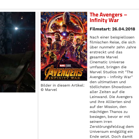
The Avengers –
Infinity War
Filmstart: 26.04.2018
Nach einer beispiellosen
filmischen Reise, die sich
über nunmehr zehn Jahre
erstreckt und das
gesamte Marvel
Cinematic Universe
umfasst, bringen die
Marvel Studios mit "The
Avengers - Infinity War"
den ultimativen und
Bilder in diesem Artikel:
tödlichsten Showdown
© Marvel
aller Zeiten auf die
Leinwand. Die Avengers
und ihre Alliierten sind
auf der Mission, den
mächtigen Thanos zu
besiegen, bevor er mit
seinem irren
Zerstörungsfeldzug dem
Universum endgültig ein
Ende setzt. Doch damit