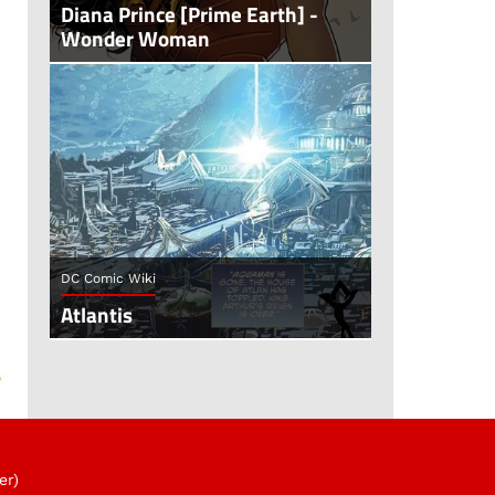
Diana Prince [Prime Earth] -
Wonder Woman
DC Comic Wiki
Atlantis
er)