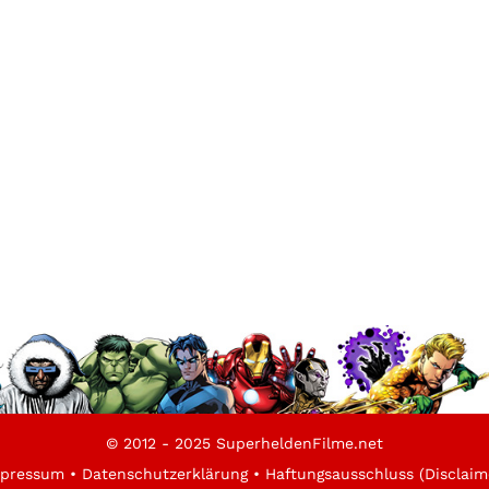
© 2012 - 2025 SuperheldenFilme.net
pressum
•
Datenschutzerklärung
•
Haftungsausschluss (Disclaim