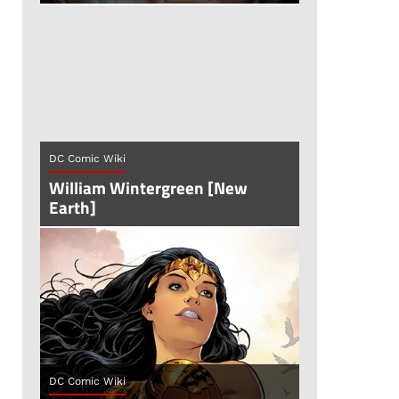
DC Comic Wiki
William Wintergreen [New
Earth]
DC Comic Wiki