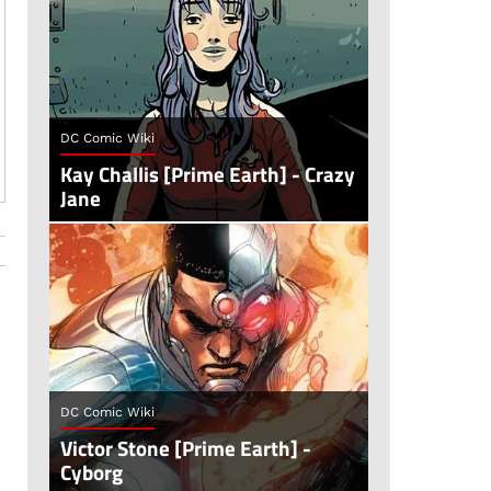
DC Comic Wiki
Kay Challis [Prime Earth] - Crazy
Jane
DC Comic Wiki
Victor Stone [Prime Earth] -
Cyborg