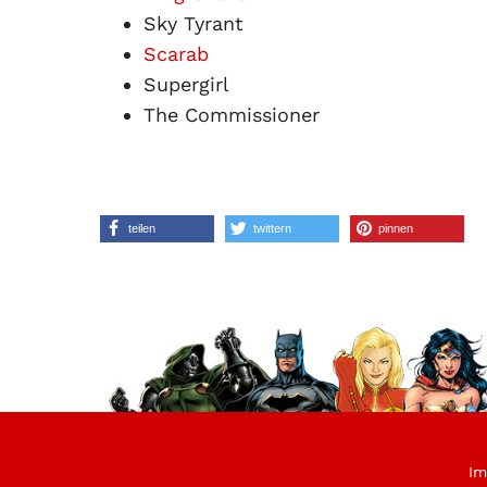
Sky Tyrant
Scarab
Supergirl
The Commissioner
teilen
twittern
pinnen
Im