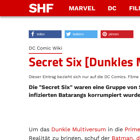
SHF
MARVEL
DC
FI
teilen
twittern
pinnen
DC Comic Wiki
Secret Six [Dunkles
Dieser Eintrag bezieht sich nur auf die DC Comics. Filme 
Die "Secret Six" waren eine Gruppe von 
infizierten Batarangs korrumpiert wurd
Um das
Dunkle Multiversum
in die
Prim
Realität zu bringen, schuf der
Batman, d