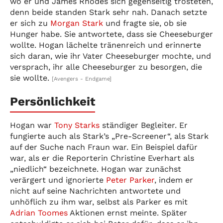
wo er und James Rhodes sich gegenseitig trösteten,
denn beide standen Stark sehr nah. Danach setzte
er sich zu
Morgan Stark
und fragte sie, ob sie
Hunger habe. Sie antwortete, dass sie Cheeseburger
wollte. Hogan lächelte tränenreich und erinnerte
sich daran, wie ihr Vater Cheeseburger mochte, und
versprach, ihr alle Cheeseburger zu besorgen, die
sie wollte.
[Avengers - Endgame]
Persönlichkeit
Hogan war
Tony Starks
ständiger Begleiter. Er
fungierte auch als Stark’s „Pre-Screener“, als Stark
auf der Suche nach Fraun war. Ein Beispiel dafür
war, als er die Reporterin Christine Everhart als
„niedlich“ bezeichnete. Hogan war zunächst
verärgert und ignorierte
Peter Parker
, indem er
nicht auf seine Nachrichten antwortete und
unhöflich zu ihm war, selbst als Parker es mit
Adrian Toomes
Aktionen ernst meinte. Später