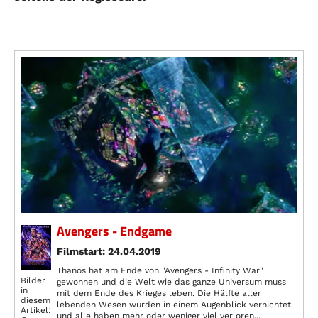
Avengers - Endgame
Filmstart: 24.04.2019
Thanos hat am Ende von "Avengers - Infinity War"
Bilder
gewonnen und die Welt wie das ganze Universum muss
in
mit dem Ende des Krieges leben. Die Hälfte aller
diesem
lebenden Wesen wurden in einem Augenblick vernichtet
Artikel:
und alle haben mehr oder weniger viel verloren...