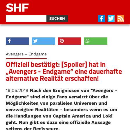
SHF
Avengers - Endgame
Offiziell bestätigt: [Spoiler] hat in
„Avengers - Endgame“ eine dauerhafte
alternative Realität erschaffen!
16.05.2019
Nach den Ereignissen von "Avengers -
Endgame" sind einige Fans verwirrt über die
Möglichkeiten von parallelen Universen und
verzweigten Realitäten - besonders wenn es um
die Handlungen von Captain America und Loki
geht. Nun gibt es dazu eine offizielle Aussage
seitens der Regisseure.