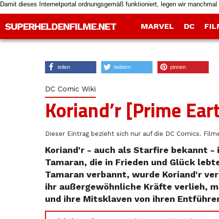
Damit dieses Internetportal ordnungsgemäß funktioniert, legen wir manchmal 
SUPERHELDENFILME.NET
MARVEL
DC
FIL
teilen
twittern
pinnen
DC Comic Wiki
Koriand’r [Prime Ear
Dieser Eintrag bezieht sich nur auf die DC Comics. Filme
Koriand'r - auch als Starfire bekannt -
Tamaran, die in Frieden und Glück lebt
Tamaran verbannt, wurde Koriand'r ver
ihr außergewöhnliche Kräfte verlieh, mi
und ihre Mitsklaven von ihren Entführer