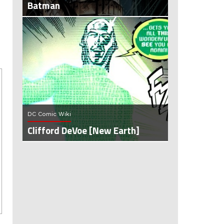
Batman
DC Comic Wiki
Clifford DeVoe [New Earth]