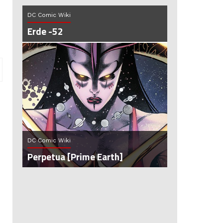
DC Comic Wiki
Erde -52
DC Comic Wiki
Perpetua [Prime Earth]