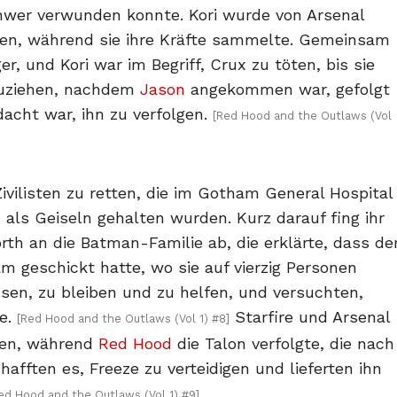
hwer verwunden konnte. Kori wurde von Arsenal
hren, während sie ihre Kräfte sammelte. Gemeinsam
r, und Kori war im Begriff, Crux zu töten, bis sie
zuziehen, nachdem
Jason
angekommen war, gefolgt
acht war, ihn zu verfolgen.
[Red Hood and the Outlaws (Vol
vilisten zu retten, die im Gotham General Hospital
ls Geiseln gehalten wurden. Kurz darauf fing ihr
rth an die Batman-Familie ab, die erklärte, dass de
 geschickt hatte, wo sie auf vierzig Personen
en, zu bleiben und zu helfen, und versuchten,
ze.
Starfire und Arsenal
[Red Hood and the Outlaws (Vol 1) #8]
lten, während
Red Hood
die Talon verfolgte, die nach
afften es, Freeze zu verteidigen und lieferten ihn
ed Hood and the Outlaws (Vol 1) #9]