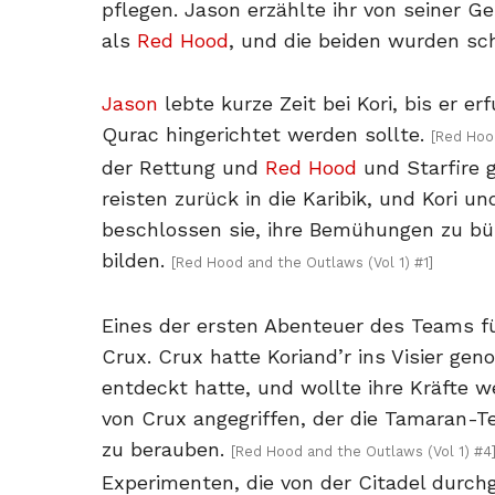
pflegen. Jason erzählte ihr von seiner G
als
Red Hood
, und die beiden wurden sch
Jason
lebte kurze Zeit bei Kori, bis er e
Qurac hingerichtet werden sollte.
[Red Hoo
der Rettung und
Red Hood
und Starfire g
reisten zurück in die Karibik, und Kori 
beschlossen sie, ihre Bemühungen zu b
bilden.
[Red Hood and the Outlaws (Vol 1) #1]
Eines der ersten Abenteuer des Teams f
Crux. Crux hatte Koriand’r ins Visier ge
entdeckt hatte, und wollte ihre Kräfte 
von Crux angegriffen, der die Tamaran-Te
zu berauben.
[Red Hood and the Outlaws (Vol 1) #4
Experimenten, die von der Citadel durch