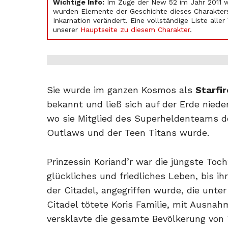
Wichtige Info:
Im Zuge der New 52 im Jahr 2011 
wurden Elemente der Geschichte dieses Charakters
Inkarnation verändert. Eine vollständige Liste alle
unserer
Hauptseite zu diesem Charakter
.
Sie wurde im ganzen Kosmos als
Starfir
bekannt und ließ sich auf der Erde nieder
wo sie Mitglied des Superheldenteams d
Outlaws und der Teen Titans wurde.
Prinzessin Koriand’r war die jüngste Toc
glückliches und friedliches Leben, bis i
der Citadel, angegriffen wurde, die unte
Citadel tötete Koris Familie, mit Ausna
versklavte die gesamte Bevölkerung von T