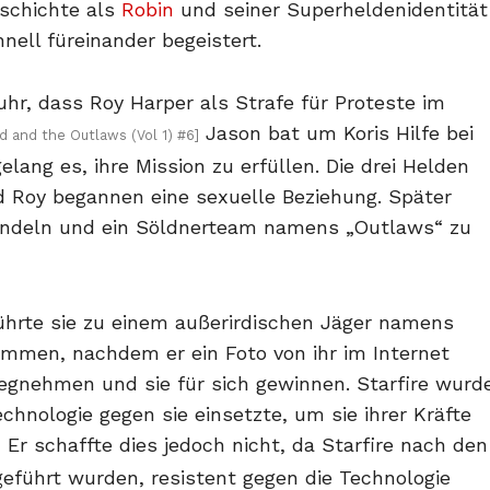
eschichte als
Robin
und seiner Superheldenidentität
nell füreinander begeistert.
rfuhr, dass Roy Harper als Strafe für Proteste im
Jason bat um Koris Hilfe bei
d and the Outlaws (Vol 1) #6]
elang es, ihre Mission zu erfüllen. Die drei Helden
und Roy begannen eine sexuelle Beziehung. Später
ündeln und ein Söldnerteam namens „Outlaws“ zu
ührte sie zu einem außerirdischen Jäger namens
nommen, nachdem er ein Foto von ihr im Internet
wegnehmen und sie für sich gewinnen. Starfire wurd
chnologie gegen sie einsetzte, um sie ihrer Kräfte
Er schaffte dies jedoch nicht, da Starfire nach den
]
geführt wurden, resistent gegen die Technologie