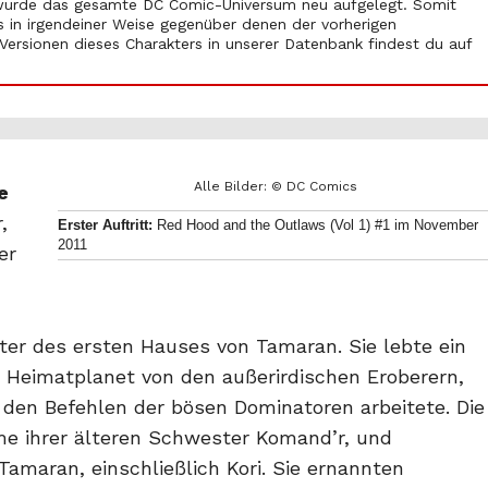
wurde das gesamte DC Comic-Universum neu aufgelegt. Somit
 in irgendeiner Weise gegenüber denen der vorherigen
r Versionen dieses Charakters in unserer Datenbank findest du auf
Alle Bilder: © DC Comics
e
,
Erster Auftritt:
Red Hood and the Outlaws (Vol 1) #1 im November
2011
er
hter des ersten Hauses von Tamaran. Sie lebte ein
hr Heimatplanet von den außerirdischen Eroberern,
r den Befehlen der bösen Dominatoren arbeitete. Die
hme ihrer älteren Schwester Komand’r, und
amaran, einschließlich Kori. Sie ernannten