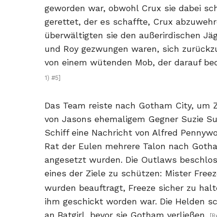
geworden war, obwohl Crux sie dabei sc
gerettet, der es schaffte, Crux abzuwe
überwältigten sie den außerirdischen Jäge
und Roy gezwungen waren, sich zurück
von einem wütenden Mob, der darauf bed
1) #5]
Das Team reiste nach Gotham City, um Zi
von Jasons ehemaligem Gegner Suzie Su a
Schiff eine Nachricht von Alfred Pennywo
Rat der Eulen mehrere Talon nach Gotham
angesetzt wurden. Die Outlaws beschloss
eines der Ziele zu schützen: Mister Free
wurden beauftragt, Freeze sicher zu ha
ihm geschickt worden war. Die Helden sch
an Batgirl, bevor sie Gotham verließen.
[R