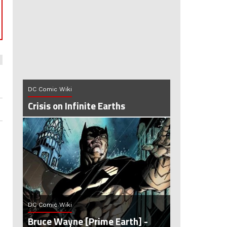
DC Comic Wiki
Crisis on Infinite Earths
DC Comic Wiki
Bruce Wayne [Prime Earth] -