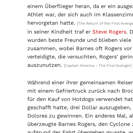
einem Überflieger heran, da er ein ausge
Athlet war, der sich auch im Klassenzi
hervorgetan hatte.
[The Return of the First Avenge
in seiner Kindheit traf er
Steve Rogers
. 
wurden beste Freunde und blieben viele 
zusammen, wobei Barnes oft Rogers vor
verteidigte, die versuchten, Rogers‘ ger
auszunutzen.
[Captain America - The First Avenger]
Während einer ihrer gemeinsamen Reise
mit einem Gefriertruck zurück nach Brook
für den Kauf von Hotdogs verwendet hat
geschafft hatte, drei Dollar auszugeben,
Dolores zu gewinnen. Ein anderes Mal, 
überzeugte Barnes Rogers, den Cyclone z
aufgrund der Fahrt übergeben musste, w