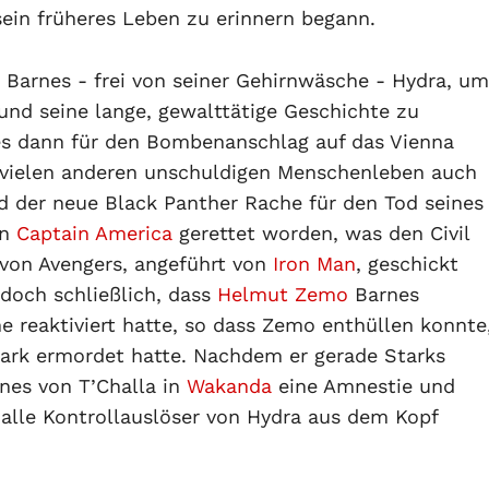
sein früheres Leben zu erinnern begann.
ß Barnes - frei von seiner Gehirnwäsche - Hydra, um
 und seine lange, gewalttätige Geschichte zu
es dann für den Bombenanschlag auf das Vienna
n vielen anderen unschuldigen Menschenleben auch
d der neue Black Panther Rache für den Tod seines
on
Captain America
gerettet worden, was den Civil
 von Avengers, angeführt von
Iron Man
, geschickt
edoch schließlich, dass
Helmut Zemo
Barnes
 reaktiviert hatte, so dass Zemo enthüllen konnte
tark ermordet hatte. Nachdem er gerade Starks
rnes von T’Challa in
Wakanda
eine Amnestie und
m alle Kontrollauslöser von Hydra aus dem Kopf