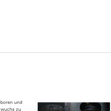
eboren und
s wuchs zu