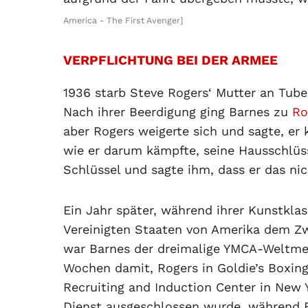
America - The First Avenger]
VERPFLICHTUNG BEI DER ARMEE
1936 starb Steve Rogers‘ Mutter an Tub
Nach ihrer Beerdigung ging Barnes zu
Ro
aber Rogers weigerte sich und sagte, er
wie er darum kämpfte, seine Hausschlüss
Schlüssel und sagte ihm, dass er das ni
Ein Jahr später, während ihrer Kunstkla
Vereinigten Staaten von Amerika dem Zwe
war Barnes der dreimalige YMCA-Weltmei
Wochen damit, Rogers in Goldie’s Boxin
Recruiting and Induction Center in New 
Dienst ausgeschlossen wurde, während 