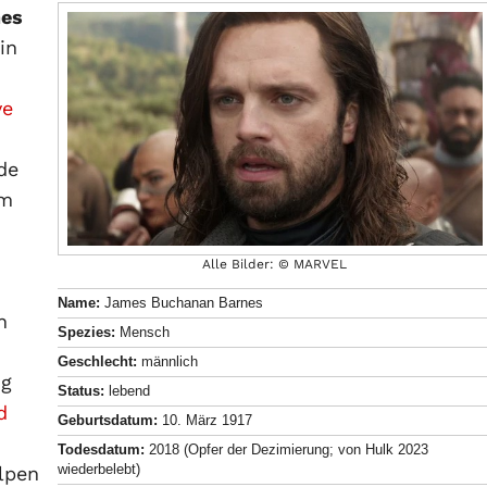
nes
in
ve
de
im
Alle Bilder: © MARVEL
Name:
James Buchanan Barnes
h
Spezies:
Mensch
Geschlecht:
männlich
ng
Status:
lebend
d
Geburtsdatum:
10. März 1917
Todesdatum:
2018 (Opfer der Dezimierung; von Hulk 2023
wiederbelebt)
Alpen