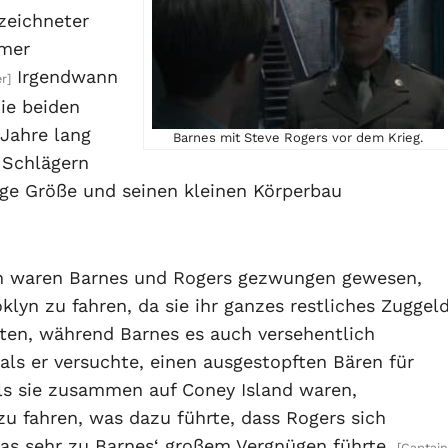
zeichneter
mmer
Irgendwann
r]
Die beiden
Jahre lang
Barnes mit Steve Rogers vor dem Krieg.
 Schlägern
inge Größe und seinen kleinen Körperbau
n waren Barnes und Rogers gezwungen gewesen,
lyn zu fahren, da sie ihr ganzes restliches Zuggel
ten, während Barnes es auch versehentlich
 als er versuchte, einen ausgestopften Bären für
als sie zusammen auf Coney Island waren,
u fahren, was dazu führte, dass Rogers sich
as sehr zu Barnes‘ großem Vergnügen führte.
[Captain