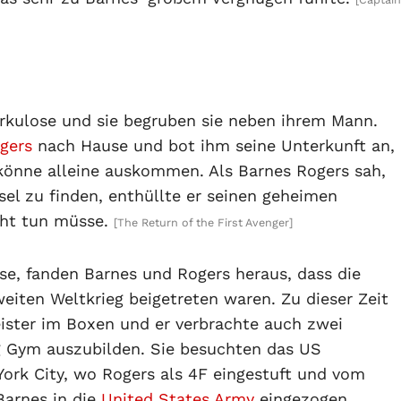
erkulose und sie begruben sie neben ihrem Mann.
gers
nach Hause und bot ihm seine Unterkunft an,
 könne alleine auskommen. Als Barnes Rogers sah,
el zu finden, enthüllte er seinen geheimen
cht tun müsse.
[The Return of the First Avenger]
sse, fanden Barnes und Rogers heraus, dass die
iten Weltkrieg beigetreten waren. Zu dieser Zeit
ster im Boxen und er verbrachte auch zwei
g Gym auszubilden. Sie besuchten das US
York City, wo Rogers als 4F eingestuft und vom
Barnes in die
United States Army
eingezogen