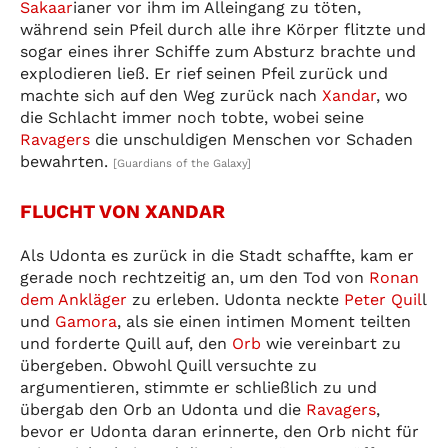
Sakaar
ianer vor ihm im Alleingang zu töten,
während sein Pfeil durch alle ihre Körper flitzte und
sogar eines ihrer Schiffe zum Absturz brachte und
explodieren ließ. Er rief seinen Pfeil zurück und
machte sich auf den Weg zurück nach
Xandar
, wo
die Schlacht immer noch tobte, wobei seine
Ravagers
die unschuldigen Menschen vor Schaden
bewahrten.
[Guardians of the Galaxy]
FLUCHT VON XANDAR
Als Udonta es zurück in die Stadt schaffte, kam er
gerade noch rechtzeitig an, um den Tod von
Ronan
dem Ankläger
zu erleben. Udonta neckte
Peter Quil
l
und
Gamora
, als sie einen intimen Moment teilten
und forderte Quill auf, den
Orb
wie vereinbart zu
übergeben. Obwohl Quill versuchte zu
argumentieren, stimmte er schließlich zu und
übergab den Orb an Udonta und die
Ravagers
,
bevor er Udonta daran erinnerte, den Orb nicht für