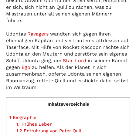
bekam. Obwohl Udonta den Stein verlor, entschied
er sich, sich nicht an Quill zu rächen, was zu
Misstrauen unter all seinen eigenen Männern
führte.
Udontas
Ravagers
wandten sich gegen ihren
ehemaligen Kapitän und vertrauten stattdessen auf
Taserface. Mit Hilfe von Rocket Raccoon rächte sich
Udonta an den Meutern und zerstörte sein eigenes
Schiff. Udonta ging, um
Star-Lord
in seinem Kampf
gegen
Ego
zu helfen. Als der Planet in sich
zusammenbrach, opferte Udonta seinen eigenen
Raumanzug, rettete Quill und erstickte dabei selbst
im Weltraum.
Inhaltsverzeichnis
1
Biographie
1.1
Frühes Leben
1.2
Entführung von Peter Quill