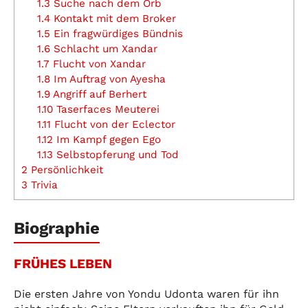
1.3
Suche nach dem Orb
1.4
Kontakt mit dem Broker
1.5
Ein fragwürdiges Bündnis
1.6
Schlacht um Xandar
1.7
Flucht von Xandar
1.8
Im Auftrag von Ayesha
1.9
Angriff auf Berhert
1.10
Taserfaces Meuterei
1.11
Flucht von der Eclector
1.12
Im Kampf gegen Ego
1.13
Selbstopferung und Tod
2
Persönlichkeit
3
Trivia
Biographie
FRÜHES LEBEN
Die ersten Jahre von Yondu Udonta waren für ihn