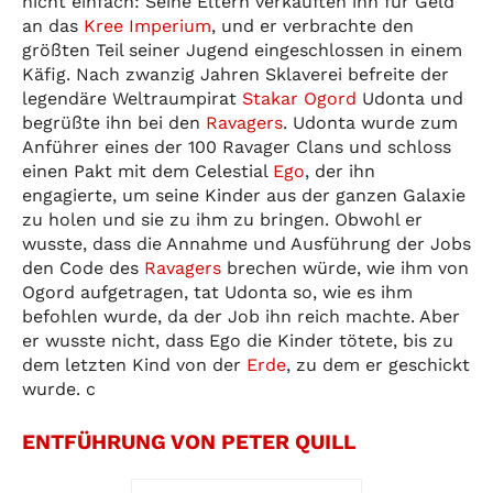
nicht einfach: Seine Eltern verkauften ihn für Geld
an das
Kree Imperium
, und er verbrachte den
größten Teil seiner Jugend eingeschlossen in einem
Käfig. Nach zwanzig Jahren Sklaverei befreite der
legendäre Weltraumpirat
Stakar Ogord
Udonta und
begrüßte ihn bei den
Ravagers
. Udonta wurde zum
Anführer eines der 100 Ravager Clans und schloss
einen Pakt mit dem Celestial
Ego
, der ihn
engagierte, um seine Kinder aus der ganzen Galaxie
zu holen und sie zu ihm zu bringen. Obwohl er
wusste, dass die Annahme und Ausführung der Jobs
den Code des
Ravagers
brechen würde, wie ihm von
Ogord aufgetragen, tat Udonta so, wie es ihm
befohlen wurde, da der Job ihn reich machte. Aber
er wusste nicht, dass Ego die Kinder tötete, bis zu
dem letzten Kind von der
Erde
, zu dem er geschickt
wurde. c
ENTFÜHRUNG VON PETER QUILL