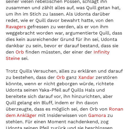
seiner vielen rebellischen Possen, schlägt ihn
zusammen und zählt alles auf, was Quill getan hat,
um ihn im Stich zu lassen. Als Udonta darüber
redet, wie er Quill davor bewahrt hatte, von den
Ravagers
gefressen zu werden, als er von ihm
weggebracht worden war, argumentierte Quill, dass
dies kein ausreichender Grund für ihn sei, Udonta
dankbar zu sein, bevor er darauf bestand, dass sie
den
Orb
finden müssten, der einer der
Infinity
Steine
sei.
Trotz Quills Versuchen, alles zu erklären und darauf
zu bestehen, dass der
Orb
ganz
Xandar
zerstören
könnte, wenn er nicht geborgen würde, richtete
Udonta seinen Yaka-Pfeil auf Quills Hals und
bereitete sich darauf vor, ihn hinzurichten, aber
Quill gelang ein Bluff, indem er ihn davon
überzeugte, dass es möglich sei, den Orb von
Ronan
dem Ankläger
mit Insiderwissen von
Gamora
zu
stehlen. Für einen Moment nachdenkend, zog
Udonta seinen Pfeil zurück und sie beschlossen,