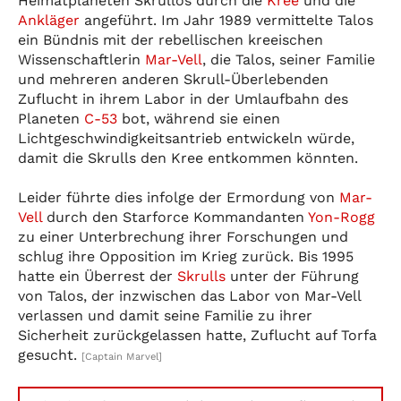
Heimatplaneten Skrullos durch die
Kree
und die
Ankläger
angeführt. Im Jahr 1989 vermittelte Talos
ein Bündnis mit der rebellischen kreeischen
Wissenschaftlerin
Mar-Vell
, die Talos, seiner Familie
und mehreren anderen Skrull-Überlebenden
Zuflucht in ihrem Labor in der Umlaufbahn des
Planeten
C-53
bot, während sie einen
Lichtgeschwindigkeitsantrieb entwickeln würde,
damit die Skrulls den Kree entkommen könnten.
Leider führte dies infolge der Ermordung von
Mar-
Vell
durch den Starforce Kommandanten
Yon-Rogg
zu einer Unterbrechung ihrer Forschungen und
schlug ihre Opposition im Krieg zurück. Bis 1995
hatte ein Überrest der
Skrulls
unter der Führung
von Talos, der inzwischen das Labor von Mar-Vell
verlassen und damit seine Familie zu ihrer
Sicherheit zurückgelassen hatte, Zuflucht auf Torfa
gesucht.
[Captain Marvel]