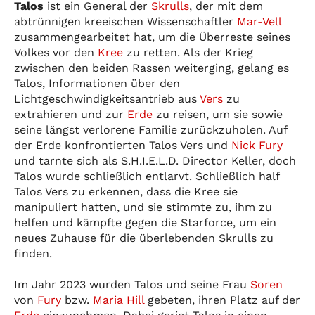
Talos
ist ein General der
Skrulls
, der mit dem
abtrünnigen kreeischen Wissenschaftler
Mar-Vell
zusammengearbeitet hat, um die Überreste seines
Volkes vor den
Kree
zu retten. Als der Krieg
zwischen den beiden Rassen weiterging, gelang es
Talos, Informationen über den
Lichtgeschwindigkeitsantrieb aus
Vers
zu
extrahieren und zur
Erde
zu reisen, um sie sowie
seine längst verlorene Familie zurückzuholen. Auf
der Erde konfrontierten Talos Vers und
Nick Fury
und tarnte sich als S.H.I.E.L.D. Director Keller, doch
Talos wurde schließlich entlarvt. Schließlich half
Talos Vers zu erkennen, dass die Kree sie
manipuliert hatten, und sie stimmte zu, ihm zu
helfen und kämpfte gegen die Starforce, um ein
neues Zuhause für die überlebenden Skrulls zu
finden.
Im Jahr 2023 wurden Talos und seine Frau
Soren
von
Fury
bzw.
Maria Hill
gebeten, ihren Platz auf der