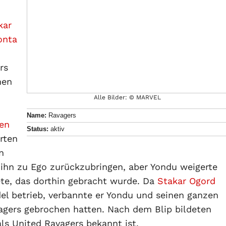
kar
onta
rs
nen
Alle Bilder: © MARVEL
Name:
Ravagers
en
Status:
aktiv
rten
n
 ihn zu Ego zurückzubringen, aber Yondu weigerte
tete, das dorthin gebracht wurde. Da
Stakar Ogord
el betrieb, verbannte er Yondu und seinen ganzen
avagers gebrochen hatten. Nach dem Blip bildeten
 als United Ravagers bekannt ist.