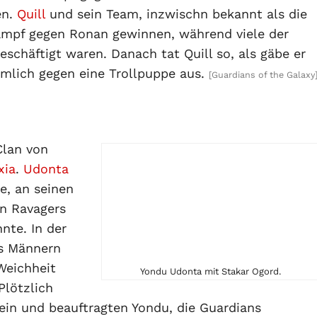
en.
Quill
und sein Team, inzwischn bekannt als die
ampf gegen Ronan gewinnen, während viele der
schäftigt waren. Danach tat Quill so, als gäbe er
imlich gegen eine Trollpuppe aus.
[Guardians of the Galaxy
Clan von
xia
.
Udonta
e, an seinen
en Ravagers
nte. In der
us Männern
Weichheit
Yondu Udonta mit Stakar Ogord.
 Plötzlich
ein und beauftragten Yondu, die Guardians