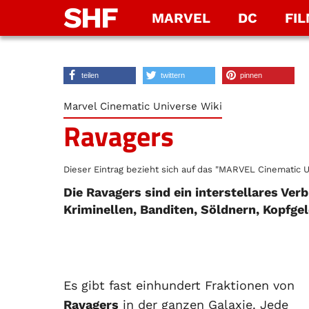
SHF
MARVEL
DC
FI
teilen
twittern
pinnen
Marvel Cinematic Universe Wiki
Ravagers
Dieser Eintrag bezieht sich auf das "MARVEL Cinematic U
Die Ravagers sind ein interstellares Ve
Kriminellen, Banditen, Söldnern, Kopfg
Es gibt fast einhundert Fraktionen von
Ravagers
in der ganzen Galaxie. Jede