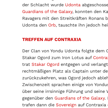
der Schlacht wurde
Udonta
abgeschoss
Guardians of the Galaxy
, konnten den K
Ravagers mit den Streitkräften Ronans be
Udonta den
Orb
, tauschte ihn jedoch he
TREFFEN AUF CONTRAXIA
Der Clan von Yondu Udonta folgte dem 
Stakar Ogord zum Iron Lotus auf
Contra
trat
Stakar Ogord
entgegen und verlangt
rechtmäßigen Platz als Captain unter d
zurückzukehren, was Ogord jedoch ableh
Zwischenzeit sprachen einige von Yond
über seine irrsinnige Führung und seine 
gegenüber den
Guardians of the Galaxy
.
trafen dann die
Sovereign
auf Contraxia 