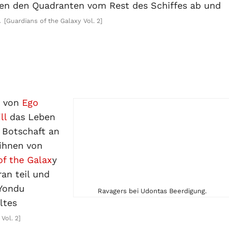
ten den Quadranten vom Rest des Schiffes ab und
.
[Guardians of the Galaxy Vol. 2]
n von
Ego
ll
das Leben
 Botschaft an
 ihnen von
of the Galax
y
an teil und
 Yondu
Ravagers bei Udontas Beerdigung.
ltes
Vol. 2]