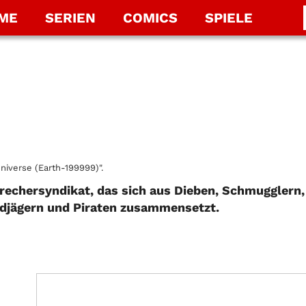
LME
SERIEN
COMICS
SPIELE
niverse (Earth-199999)".
rbrechersyndikat, das sich aus Dieben, Schmugglern,
eldjägern und Piraten zusammensetzt.