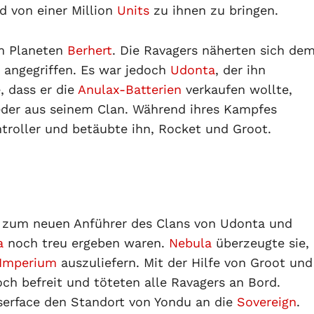
d von einer Million
Units
zu ihnen zu bringen.
m Planeten
Berhert
. Die Ravagers näherten sich de
 angegriffen. Es war jedoch
Udonta
, der ihn
, dass er die
Anulax-Batterien
verkaufen wollte,
ieder aus seinem Clan. Während ihres Kampfes
troller und betäubte ihn, Rocket und Groot.
ce zum neuen Anführer des Clans von Udonta und
a
noch treu ergeben waren.
Nebula
überzeugte sie,
 Imperium
auszuliefern. Mit der Hilfe von Groot und
ch befreit und töteten alle Ravagers an Bord.
aserface den Standort von Yondu an die
Sovereign
.