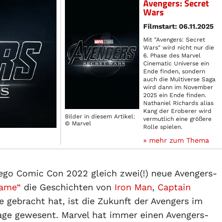
Avengers: Secret
Wars
Filmstart: 06.11.2025
Mit "Avengers: Secret
Wars" wird nicht nur die
6. Phase des Marvel
Cinematic Universe ein
Ende finden, sondern
auch die Multiverse Saga
wird dann im November
2025 ein Ende finden.
Nathaniel Richards alias
Kang der Eroberer wird
Bilder in diesem Artikel:
vermutlich eine größere
© Marvel
Rolle spielen.
» mehr zum Thema
ego Comic Con 2022 gleich zwei(!) neue Avengers-
game“
die Geschichten von
Iron Man
,
Captain
 gebracht hat, ist die Zukunft der Avengers im
rage gewesent. Marvel hat immer einen Avengers-