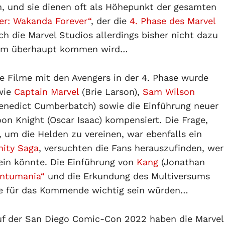
, und sie dienen oft als Höhepunkt der gesamten
er: Wakanda Forever“
, der die
4. Phase des Marvel
ch die Marvel Studios allerdings bisher nicht dazu
Film überhaupt kommen wird…
e Filme mit den Avengers in der 4. Phase wurde
wie
Captain Marvel
(Brie Larson),
Sam Wilson
enedict Cumberbatch) sowie die Einführung neuer
n Knight (Oscar Isaac) kompensiert. Die Frage,
 um die Helden zu vereinen, war ebenfalls ein
inity Saga
, versuchten die Fans herauszufinden, wer
ein könnte. Die Einführung von
Kang
(Jonathan
antumania“
und die Erkundung des Multiversums
de für das Kommende wichtig sein würden…
uf der San Diego Comic-Con 2022 haben die Marvel