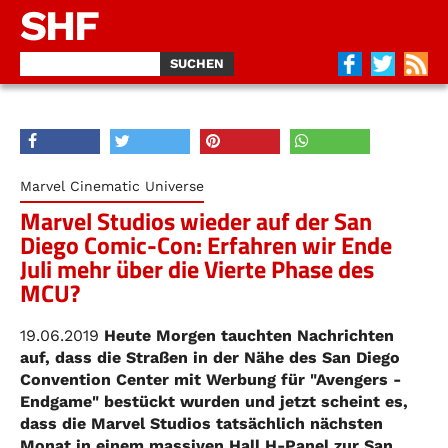
SHF
Marvel Cinematic Universe
Marvel Studios wieder auf der San
Diego Comic-Con: Erfahren wir Ende
Juli mehr über die Vierte Phase des
MCU?
19.06.2019
Heute Morgen tauchten Nachrichten
auf, dass die Straßen in der Nähe des San Diego
Convention Center mit Werbung für "Avengers -
Endgame" bestückt wurden und jetzt scheint es,
dass die Marvel Studios tatsächlich nächsten
Monat in einem massiven Hall H-Panel zur San