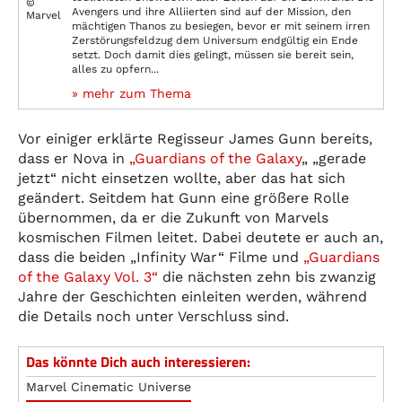
©
Avengers und ihre Alliierten sind auf der Mission, den
Marvel
mächtigen Thanos zu besiegen, bevor er mit seinem irren
Zerstörungsfeldzug dem Universum endgültig ein Ende
setzt. Doch damit dies gelingt, müssen sie bereit sein,
alles zu opfern...
» mehr zum Thema
Vor einiger erklärte Regisseur James Gunn bereits,
dass er Nova in
„
Guardians of the Galaxy
„ „gerade
jetzt“ nicht einsetzen wollte, aber das hat sich
geändert. Seitdem hat Gunn eine größere Rolle
übernommen, da er die Zukunft von Marvels
kosmischen Filmen leitet. Dabei deutete er auch an,
dass die beiden „Infinity War“ Filme und
„Guardians
of the Galaxy Vol. 3“
die nächsten zehn bis zwanzig
Jahre der Geschichten einleiten werden, während
die Details noch unter Verschluss sind.
Das könnte Dich auch interessieren:
Marvel Cinematic Universe