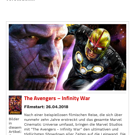
The Avengers – Infinity War
Filmstart: 26.04.2018
Nach einer beispiellosen filmischen Reise, die sich über
Bilder
nunmehr zehn Jahre erstreckt und das gesamte Marvel
in
Cinematic Universe umfasst, bringen die Marvel Studios
diesem
mit "The Avengers - Infinity War" den ultimativen und
Artikel:
tödlichsten Showdown aller Zeiten auf die Leinwand. Die