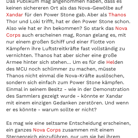
Das Publikum mag angenommen haben, dass es
keinen sichereren Ort als das Nova-Gewölbe auf
Xandar
für den Power Stone gab. Aber als
Thanos
Thor und Loki trifft, hat er den Power Stone schon.
Also wie hat er ihn bekommen? So stark das
Nova
Corps
auch erscheinen mag, Ronan gelang es, mit
nur einem großen Schiff und einer Flotte von
Kämpfern ihre Luftstreitkräfte fast vollständig zu
vernichten. Thanos hat aber sicher eine große
Armee hinter sich stehen… Um es für die
Hel
den
des MCU noch schlimmer zu machen, müsste
Thanos nicht einmal die Nova-Kräfte auslöschen,
sondern sich einfach zum Power Stone kämpfen.
Einmal in seinem Besitz - wie in der Demonstration
des Sammlers gezeigt wurde - könnte er Xandar
mit einem einzigen Gedanken zerstören. Und wenn
er es könnte - warum sollte er nicht?
Es mag wie eine seltsame Entscheidung erscheinen,
ein ganzes
Nova Corps
zusammen mit einem
Sternenreich einzuführen, nur um sie bei ihrem