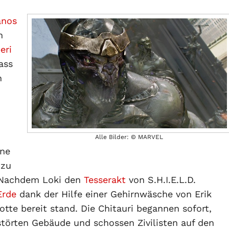
anos
n
eri
ass
n
Alle Bilder: © MARVEL
ine
zu
 Nachdem Loki den
Tesserakt
von S.H.I.E.L.D.
Erde
dank der Hilfe einer Gehirnwäsche von Erik
otte bereit stand. Die Chitauri begannen sofort,
törten Gebäude und schossen Zivilisten auf den