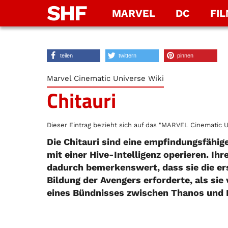
SHF
MARVEL
DC
FI
teilen
twittern
pinnen
Marvel Cinematic Universe Wiki
Chitauri
Dieser Eintrag bezieht sich auf das "MARVEL Cinematic U
Die Chitauri sind eine empfindungsfähig
mit einer Hive-Intelligenz operieren. I
dadurch bemerkenswert, dass sie die ers
Bildung der Avengers erforderte, als sie 
eines Bündnisses zwischen Thanos und L