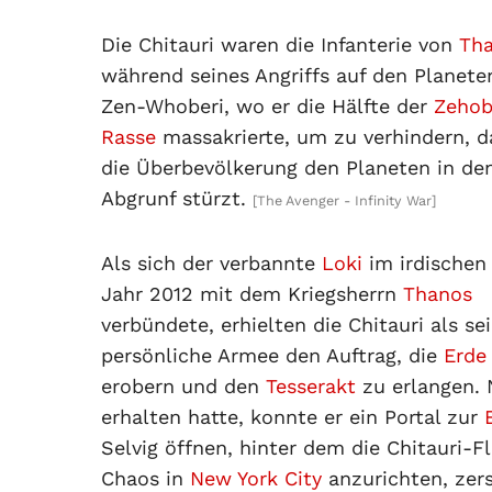
Die Chitauri waren die Infanterie von
Th
während seines Angriffs auf den Planete
Zen-Whoberi, wo er die Hälfte der
Zehob
Rasse
massakrierte, um zu verhindern, d
die Überbevölkerung den Planeten in de
Abgrunf stürzt.
[The Avenger - Infinity War]
Als sich der verbannte
Loki
im irdischen
Jahr 2012 mit dem Kriegsherrn
Thanos
verbündete, erhielten die Chitauri als se
persönliche Armee den Auftrag, die
Erde
erobern und den
Tesserakt
zu erlangen.
erhalten hatte, konnte er ein Portal zur
Selvig öffnen, hinter dem die Chitauri-Fl
Chaos in
New York City
anzurichten, zers