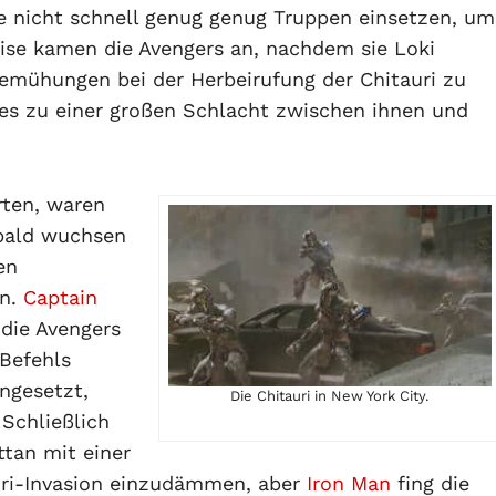
e nicht schnell genug genug Truppen einsetzen, um
eise kamen die Avengers an, nachdem sie Loki
emühungen bei der Herbeirufung der Chitauri zu
 es zu einer großen Schlacht zwischen ihnen und
rten, waren
 bald wuchsen
en
en.
Captain
ie Avengers
 Befehls
ingesetzt,
Die Chitauri in New York City.
Schließlich
ttan mit einer
ri-Invasion einzudämmen, aber
Iron Man
fing die