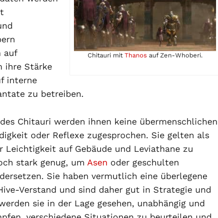
t
und
pern
n auf
Chitauri mit
Thanos
auf Zen-Whoberi.
 ihre Stärke
f interne
ntate zu betreiben.
 des Chitauri werden ihnen keine übermenschlichen
digkeit oder Reflexe zugesprochen. Sie gelten als
r Leichtigkeit auf Gebäude und Leviathane zu
noch stark genug, um
Asen
oder geschulten
ersetzen. Sie haben vermutlich eine überlegene
ive-Verstand und sind daher gut in Strategie und
 werden sie in der Lage gesehen, unabhängig und
pfen, verschiedene Situationen zu beurteilen und