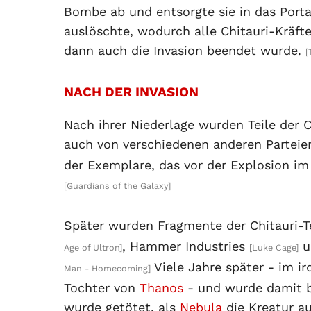
Bombe ab und entsorgte sie in das Port
auslöschte, wodurch alle Chitauri-Kräft
dann auch die Invasion beendet wurde.
[
NACH DER INVASION
Nach ihrer Niederlage wurden Teile der C
auch von verschiedenen anderen Parteie
der Exemplare, das vor der Explosion 
[Guardians of the Galaxy]
Später wurden Fragmente der Chitauri-
, Hammer Industries
u
Age of Ultron]
[Luke Cage]
Viele Jahre später - im i
Man - Homecoming]
Tochter von
Thanos
- und wurde damit be
wurde getötet, als
Nebula
die Kreatur au