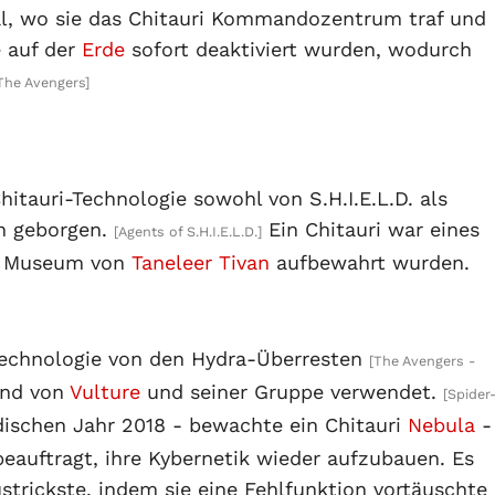
al, wo sie das Chitauri Kommandozentrum traf und
e auf der
Erde
sofort deaktiviert wurden, wodurch
The Avengers]
hitauri-Technologie sowohl von S.H.I.E.L.D. als
n geborgen.
Ein Chitauri war eines
[Agents of S.H.I.E.L.D.]
im Museum von
Taneleer Tivan
aufbewahrt wurden.
Technologie von den Hydra-Überresten
[The Avengers -
nd von
Vulture
und seiner Gruppe verwendet.
[Spider
rdischen Jahr 2018 - bewachte ein Chitauri
Nebula
-
auftragt, ihre Kybernetik wieder aufzubauen. Es
strickste, indem sie eine Fehlfunktion vortäuschte