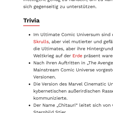
sich gegenseitig zu unterstützen.
Trivia
Im Ultimate Comic Universum sind d
Skrulls
, aber viel mutierter und gef
die Ultimates, aber ihre Hintergrun
Weltkrieg auf der
Erde
präsent ware
Nach ihren Auftritten in „The Aveng
Mainstream Comic Universe vorgeste
Versionen.
Die Version des Marvel Cinematic Un
kybernetischen außerirdischen Rasse
kommunizierte.
Der Name „Chitauri“ leitet sich vo
Sternbild Stier.