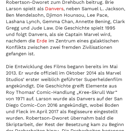
Robertson-Dworet zum Drehbuch beitrug. Brie
Larson spielt als
Danvers
, neben Samuel L. Jackson,
Ben Mendelsohn, Djimon Hounsou, Lee Pace,
Lashana Lynch, Gemma Chan, Annette Bening, Clark
Gregg und Jude Law. Die Geschichte spielt 1995
und folgt Danvers, als sie Captain Marvel wird,
nachdem die
Erde
im Zentrum eines galaktischen
Konflikts zwischen zwei fremden Zivilisationen
gefangen ist.
Die Entwicklung des Films begann bereits im Mai
2013. Er wurde offiziell im Oktober 2014 als Marvel
Studios‘ erster weiblich geführter Superheldenfilm
angekündigt. Die Geschichte greift Elemente aus
Roy Thomas‘ Comic-Handlung „Kree-Skrull War“
von 1971 auf. Larson wurde als Danvers auf der San
Diego Comic-Con 2016 angekündigt, wobei Boden
und Fleck im April 2017 als Regisseure eingestellt
wurden. Robertson-Dworet übernahm bald die
Skriptarbeit, der Rest der Besetzung kam zu Beginn
der Dreharbeiten hinzu. Die Dreharbeiten begannen