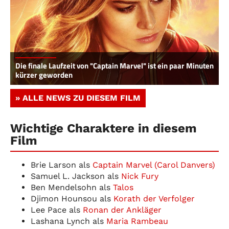
Die finale Laufzeit von "Captain Marvel" ist ein paar Minuten
kürzer geworden
» ALLE NEWS ZU DIESEM FILM
Wichtige Charaktere in diesem
Film
Brie Larson als
Captain Marvel (Carol Danvers)
Samuel L. Jackson als
Nick Fury
Ben Mendelsohn als
Talos
Djimon Hounsou als
Korath der Verfolger
Lee Pace als
Ronan der Ankläger
Lashana Lynch als
Maria Rambeau