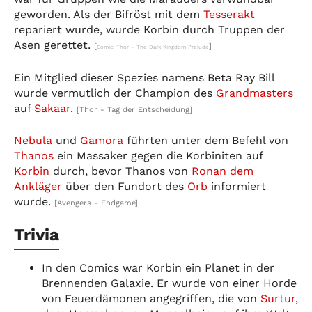
geworden. Als der Bifröst mit dem
Tesserakt
repariert wurde, wurde Korbin durch Truppen der
Asen gerettet.
[
]
Comic: Thor – The Dark Kingdom Prelude
Ein Mitglied dieser Spezies namens Beta Ray Bill
wurde vermutlich der Champion des
Grandmasters
auf
Sakaar
.
[Thor - Tag der Entscheidung]
Nebula
und
Gamora
führten unter dem Befehl von
Thanos
ein Massaker gegen die Korbiniten auf
Korbin
durch, bevor Thanos von
Ronan dem
Ankläger
über den Fundort des
Orb
informiert
wurde.
[Avengers - Endgame]
Trivia
In den Comics war Korbin ein Planet in der
Brennenden Galaxie. Er wurde von einer Horde
von Feuerdämonen angegriffen, die von
Surtur
,