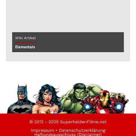
Wiki Artikel
Elementals
© 2012 - 2025 SuperheldenFilme.net
Impressum
•
Datenschutzerklärung
Haftungsausschluss (Disclaimer)