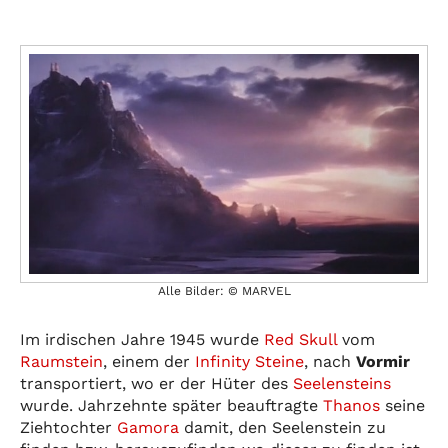
Alle Bilder: © MARVEL
Im irdischen Jahre 1945 wurde
Red Skull
vom
Raumstein
, einem der
Infinity Steine
, nach
Vormir
transportiert, wo er der Hüter des
Seelensteins
wurde. Jahrzehnte später beauftragte
Thanos
seine
Ziehtochter
Gamora
damit, den Seelenstein zu