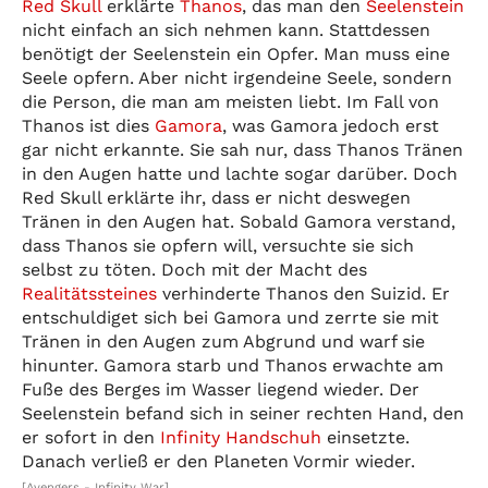
Red Skull
erklärte
Thanos
, das man den
Seelenstein
nicht einfach an sich nehmen kann. Stattdessen
benötigt der Seelenstein ein Opfer. Man muss eine
Seele opfern. Aber nicht irgendeine Seele, sondern
die Person, die man am meisten liebt. Im Fall von
Thanos ist dies
Gamora
, was Gamora jedoch erst
gar nicht erkannte. Sie sah nur, dass Thanos Tränen
in den Augen hatte und lachte sogar darüber. Doch
Red Skull erklärte ihr, dass er nicht deswegen
Tränen in den Augen hat. Sobald Gamora verstand,
dass Thanos sie opfern will, versuchte sie sich
selbst zu töten. Doch mit der Macht des
Realitätssteines
verhinderte Thanos den Suizid. Er
entschuldiget sich bei Gamora und zerrte sie mit
Tränen in den Augen zum Abgrund und warf sie
hinunter. Gamora starb und Thanos erwachte am
Fuße des Berges im Wasser liegend wieder. Der
Seelenstein befand sich in seiner rechten Hand, den
er sofort in den
Infinity Handschuh
einsetzte.
Danach verließ er den Planeten Vormir wieder.
[Avengers - Infinity War]