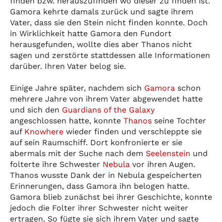
finden bzw. herauszufinden wo dieser zu finden ist.
Gamora kehrte damals zurück und sagte ihrem
Vater, dass sie den Stein nicht finden konnte. Doch
in Wirklichkeit hatte Gamora den Fundort
herausgefunden, wollte dies aber Thanos nicht
sagen und zerstörte stattdessen alle Informationen
darüber. Ihren Vater belog sie.
Einige Jahre später, nachdem sich
Gamora
schon
mehrere Jahre von ihrem Vater abgewendet hatte
und sich den
Guardians of the Galaxy
angeschlossen hatte, konnte
Thanos
seine Tochter
auf
Knowhere
wieder finden und verschleppte sie
auf sein Raumschiff. Dort konfronierte er sie
abermals mit der Suche nach dem
Seelenstein
und
folterte ihre Schwester
Nebula
vor ihren Augen.
Thanos wusste Dank der in Nebula gespeicherten
Erinnerungen, dass Gamora ihn belogen hatte.
Gamora blieb zunächst bei ihrer Geschichte, konnte
jedoch die Folter ihrer Schwester nicht weiter
ertragen. So fügte sie sich ihrem Vater und sagte