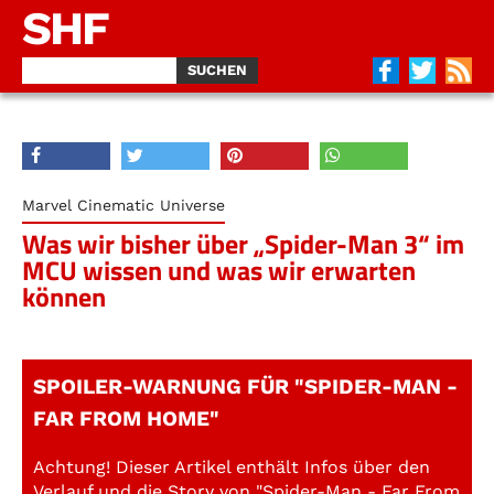
SHF
Marvel Cinematic Universe
Was wir bisher über „Spider-Man 3“ im
MCU wissen und was wir erwarten
können
SPOILER-WARNUNG FÜR "SPIDER-MAN -
FAR FROM HOME"
Achtung! Dieser Artikel enthält Infos über den
Verlauf und die Story von "Spider-Man - Far From