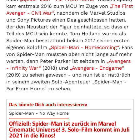
kam erstmals 2016 zum MCU im Zuge von
„The First
Avenger - Civil War“
, nachdem die Marvel Studios
und Sony Pictures einen Dea geschlossen hatten,
der den Neustart der Figur beinhaltete, so dass er
Teil des MCU sein konnte. Tom Holland wurde als
Spider-Man besetzt und bekam 2017 seinen ersten
eigenen Solofilm
„Spider-Man - Homecoming“
. Fans
von Spider-Man mussten aber nicht lange auf mehr
warten, denn Peter Parker ist seitdem in
„Avengers
- Infinity War“
(2018) und
„Avengers - Endgame“
(2019) zu sehen gewesen - und nun ist er natürlich
in seinem zweiten Solo-Abenteuer „Spider-Man -
Far From Home“ zu sehen.
Das könnte Dich auch interessieren:
Spider-Man - No Way Home
Offiziell: Spider-Man ist zurück im Marvel
Cinematic Universe! 3. Solo-Film kommt im Juli
2021 in die Kinos!